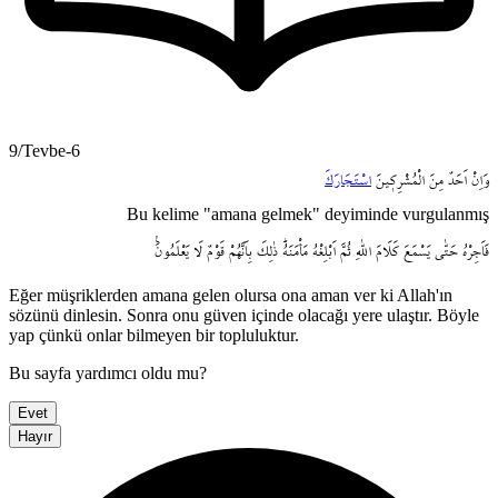
9/Tevbe-6
وَاِنْ
اَحَدٌ
مِنَ
الْمُشْرِك۪ينَ
اسْتَجَارَكَ
Bu kelime "amana gelmek" deyiminde vurgulanmış
فَاَجِرْهُ
حَتّٰى
يَسْمَعَ
كَلَامَ
اللّٰهِ
ثُمَّ
اَبْلِغْهُ
مَأْمَنَهُۜ
ذٰلِكَ
بِاَنَّهُمْ
قَوْمٌ
لَا
يَعْلَمُونَ۟
Eğer müşriklerden amana gelen olursa ona aman ver ki Allah'ın
sözünü dinlesin. Sonra onu güven içinde olacağı yere ulaştır. Böyle
yap çünkü onlar bilmeyen bir topluluktur.
Bu sayfa yardımcı oldu mu?
Evet
Hayır