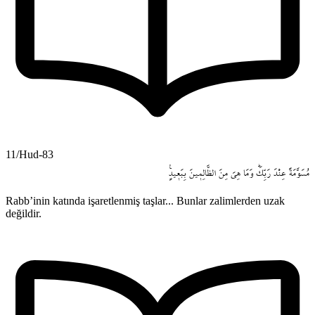
11/Hud-83
مُسَوَّمَةً
عِنْدَ
رَبِّكَۜ
وَمَا
هِيَ
مِنَ
الظَّالِم۪ينَ
بِبَع۪يدٍ۟
Rabb’inin katında işaretlenmiş taşlar... Bunlar zalimlerden uzak
değildir.