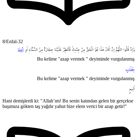
8/Enfal-32
وَاِذْ
قَالُوا
اللّٰهُمَّ
اِنْ
كَانَ
هٰذَا
هُوَ
الْحَقَّ
مِنْ
عِنْدِكَ
فَاَمْطِرْ
عَلَيْنَا
حِجَارَةً
مِنَ
السَّمَٓاءِ
اَوِ
ائْتِنَا
Bu kelime "azap vermek " deyiminde vurgulanmış
بِعَذَابٍ
Bu kelime "azap vermek " deyiminde vurgulanmış
اَل۪يمٍ
Hani demişlerdi ki: "Allah’ım! Bu senin katından gelen bir gerçekse
başımıza gökten taş yağdır yahut bize elem verici bir azap getir!"