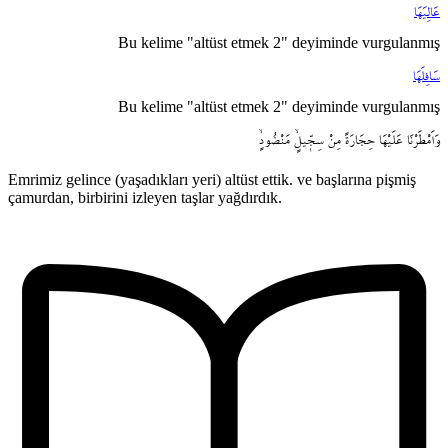
عَالِيَهَا
Bu kelime "altüst etmek 2" deyiminde vurgulanmış
سَافِلَهَا
Bu kelime "altüst etmek 2" deyiminde vurgulanmış
وَاَمْطَرْنَا
عَلَيْهَا
حِجَارَةً
مِنْ
سِجّ۪يلٍۙ
مَنْضُودٍۙ
Emrimiz gelince (yaşadıkları yeri) altüst ettik. ve başlarına pişmiş
çamurdan, birbirini izleyen taşlar yağdırdık.