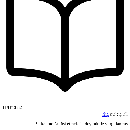
11/Hud-82
فَلَمَّا
جَٓاءَ
اَمْرُنَا
جَعَلْنَا
Bu kelime "altüst etmek 2" deyiminde vurgulanmış