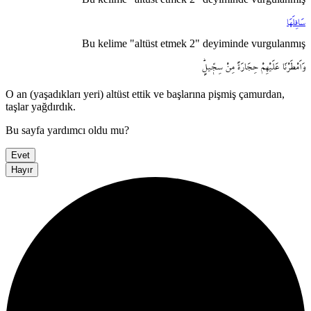
سَافِلَهَا
Bu kelime "altüst etmek 2" deyiminde vurgulanmış
وَاَمْطَرْنَا
عَلَيْهِمْ
حِجَارَةً
مِنْ
سِجّ۪يلٍۜ
O an (yaşadıkları yeri) altüst ettik ve başlarına pişmiş çamurdan,
taşlar yağdırdık.
Bu sayfa yardımcı oldu mu?
Evet
Hayır