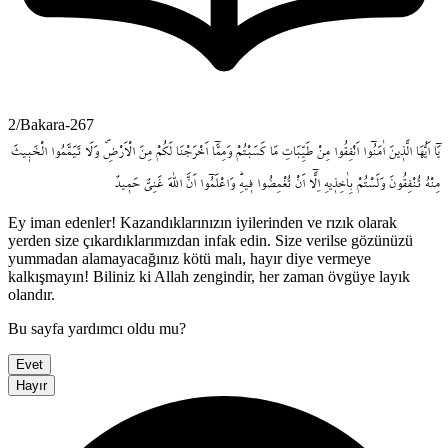
2/Bakara-267
يَٓا
اَيُّهَا
الَّذ۪ينَ
اٰمَنُٓوا
اَنْفِقُوا
مِنْ
طَيِّبَاتِ
مَا
كَسَبْتُمْ
وَمِمَّٓا
اَخْرَجْنَا
لَكُمْ
مِنَ
الْاَرْضِۖ
وَلَا
تَيَمَّمُوا
الْخَب۪يثَ
مِنْهُ
تُنْفِقُونَ
وَلَسْتُمْ
بِاٰخِذ۪يهِ
اِلَّٓا
اَنْ
تُغْمِضُوا
ف۪يهِۜ
وَاعْلَمُٓوا
اَنَّ
اللّٰهَ
غَنِيٌّ
حَم۪يدٌ
Ey iman edenler! Kazandıklarınızın iyilerinden ve rızık olarak
yerden size çıkardıklarımızdan infak edin. Size verilse gözünüzü
yummadan alamayacağınız kötü malı, hayır diye vermeye
kalkışmayın! Biliniz ki Allah zengindir, her zaman övgüye layık
olandır.
Bu sayfa yardımcı oldu mu?
Evet
Hayır