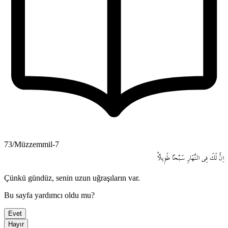
73/Müzzemmil-7
اِنَّ
لَكَ
فِي
النَّهَارِ
سَبْحاً
طَو۪يلاًۜ
Çünkü gündüz, senin uzun uğraşıların var.
Bu sayfa yardımcı oldu mu?
Evet
Hayır