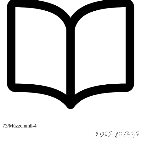
73/Müzzemmil-4
اَوْ
زِدْ
عَلَيْهِ
وَرَتِّلِ
الْقُرْاٰنَ
تَرْت۪يلاًۜ