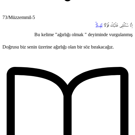
73/Müzzemmil-5
اِنَّا
سَنُلْق۪ي
عَلَيْكَ
قَوْلاً
ثَق۪يلاًۜ
Bu kelime "ağırlığı olmak " deyiminde vurgulanmış
Doğrusu biz senin üzerine ağırlığı olan bir söz bırakacağız.