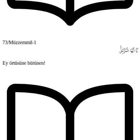
73/Müzzemmil-1
يَٓا
اَيُّهَا
الْمُزَّمِّلُۙ
Ey örtüsüne bürünen!