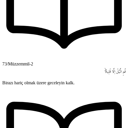
73/Müzzemmil-2
قُمِ
الَّيْلَ
اِلَّا
قَل۪يلاًۙ
Birazı hariç olmak üzere geceleyin kalk.