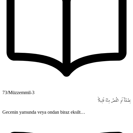
73/Müzzemmil-3
نِصْفَهُٓ
اَوِ
انْقُصْ
مِنْهُ
قَل۪يلاًۙ
Gecenin yarısında veya ondan biraz eksilt…