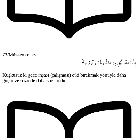
73/Müzzemmil-6
اِنَّ
نَاشِئَةَ
الَّيْلِ
هِيَ
اَشَدُّ
وَطْـٔاً
وَاَقْوَمُ
ق۪يلاًۜ
Kuşkusuz ki gece inşası (çalışması) etki bırakmak yönüyle daha
güçlü ve sözü de daha sağlamdır.