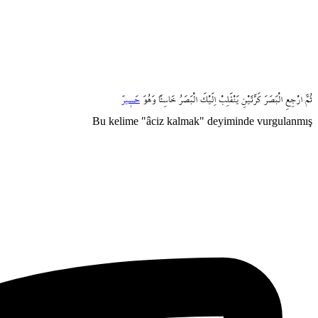
ثُمَّ
ارْجِعِ
الْبَصَرَ
كَرَّتَيْنِ
يَنْقَلِبْ
اِلَيْكَ
الْبَصَرُ
خَاسِئاً
وَهُوَ
حَس۪يرٌ
Bu kelime "âciz kalmak" deyiminde vurgulanmış