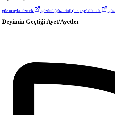
göz ucuyla süzmek
gözünü (gözlerini) (bir şeye) dikmek
göz
Deyimin Geçtiği Ayet/Ayetler