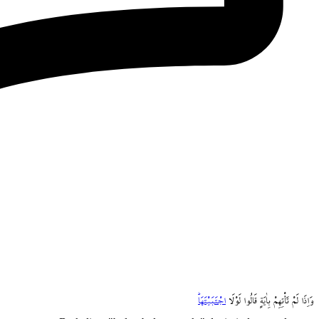
وَاِذَا
لَمْ
تَأْتِهِمْ
بِاٰيَةٍ
قَالُوا
لَوْلَا
اجْتَبَيْتَهَاۜ