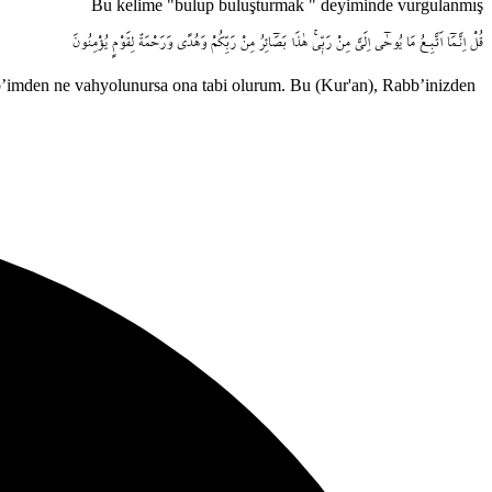
Bu kelime "bulup buluşturmak " deyiminde vurgulanmış
قُلْ
اِنَّـمَٓا
اَتَّبِـعُ
مَا
يُوحٰٓى
اِلَيَّ
مِنْ
رَبّ۪يۚ
هٰذَا
بَصَٓائِرُ
مِنْ
رَبِّكُمْ
وَهُدًى
وَرَحْمَةٌ
لِقَوْمٍ
يُؤْمِنُونَ
abb’imden ne vahyolunursa ona tabi olurum. Bu (Kur'an), Rabb’inizden