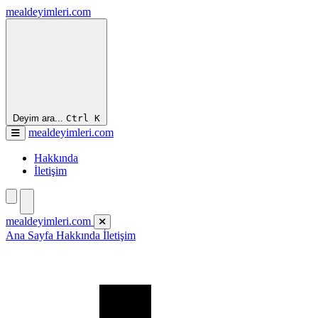
mealdeyimleri.com
Deyim ara...
Ctrl
K
mealdeyimleri.com
Hakkında
İletişim
mealdeyimleri.com
Ana Sayfa
Hakkında
İletişim