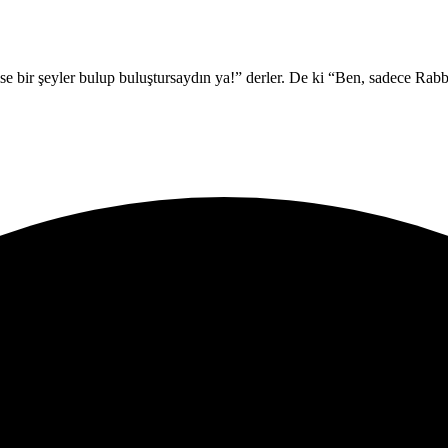
ilse bir şeyler bulup buluştursaydın ya!” derler. De ki “Ben, sadece R