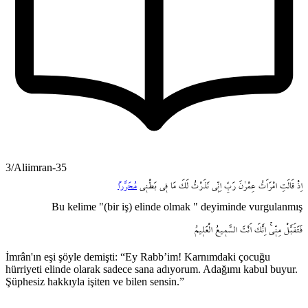
3/Aliimran-35
اِذْ
قَالَتِ
امْرَاَتُ
عِمْرٰنَ
رَبِّ
اِنّ۪ي
نَذَرْتُ
لَكَ
مَا
ف۪ي
بَطْن۪ي
مُحَرَّراً
Bu kelime "(bir iş) elinde olmak " deyiminde vurgulanmış
فَتَقَبَّلْ
مِنّ۪يۚ
اِنَّكَ
اَنْتَ
السَّم۪يعُ
الْعَل۪يمُ
İmrân'ın eşi şöyle demişti: “Ey Rabb’im! Karnımdaki çocuğu
hürriyeti elinde olarak sadece sana adıyorum. Adağımı kabul buyur.
Şüphesiz hakkıyla işiten ve bilen sensin.”