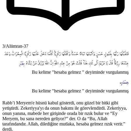
3/Aliimran-37
فَتَقَبَّلَهَا
رَبُّهَا
بِقَبُولٍ
حَسَنٍ
وَاَنْبَتَهَا
نَبَاتاً
حَسَناًۙ
وَكَفَّلَهَا
زَكَرِيَّاۜ
كُلَّمَا
دَخَلَ
عَلَيْهَا
زَكَرِيَّا
الْمِحْرَابَۙ
وَجَدَ
عِنْدَهَا
رِزْقاًۚ
قَالَ
يَا
مَرْيَمُ
اَنّٰى
لَكِ
هٰذَاۜ
قَالَتْ
هُوَ
مِنْ
عِنْدِ
اللّٰهِۜ
اِنَّ
اللّٰهَ
يَرْزُقُ
مَنْ
يَشَٓاءُ
بِغَيْرِ
Bu kelime "hesaba gelmez " deyiminde vurgulanmış
حِسَابٍ
Bu kelime "hesaba gelmez " deyiminde vurgulanmış
Rabb’i Meryem'e hüsnü kabul gösterdi, onu güzel bir bitki gibi
yetiştirdi. Zekeriyya'yı da onun bakımı ile görevlendirdi. Zekeriyya,
onun yanına, mabede her girişinde orada bir rızık bulur ve “Ey
Meryem, bu sana nereden geliyor?” der. O da “Bu, Allah
tarafındandır. Allah, dilediğine mutlaka, hesaba gelmez rızık verir.”
derdi.