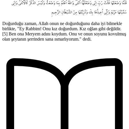
فَلَمَّا
وَضَعَتْهَا
قَالَتْ
رَبِّ
اِنّ۪ي
وَضَعْتُهَٓا
اُنْثٰىۜ
وَاللّٰهُ
اَعْلَمُ
بِمَا
وَضَعَتْۜ
وَلَيْسَ
الذَّكَرُ
كَالْاُنْثٰىۚ
وَاِنّ۪ي
سَمَّيْتُهَا
مَرْيَمَ
وَاِنّ۪ٓي
اُع۪يذُهَا
بِكَ
وَذُرِّيَّتَهَا
مِنَ
الشَّيْطَانِ
الرَّج۪يمِ
Doğurduğu zaman, Allah onun ne doğurduğunu daha iyi bilmekle
birlikte, "Ey Rabbim! Onu kız doğurdum. Kız oğlan gibi değildir.
[5] Ben ona Meryem adını koydum. Onu ve onun soyunu kovulmuş
olan şeytanın şerrinden sana ısmarlıyorum." dedi.