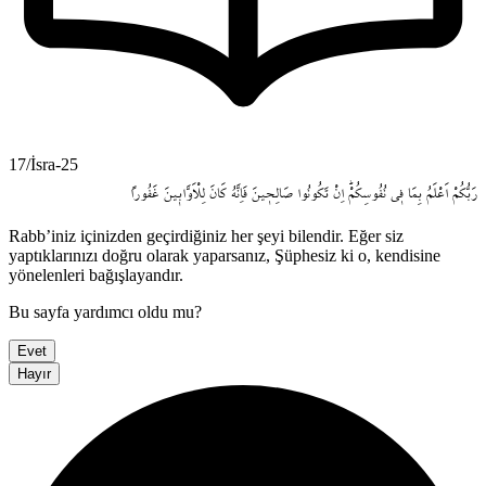
17/İsra-25
رَبُّكُمْ
اَعْلَمُ
بِمَا
ف۪ي
نُفُوسِكُمْۜ
اِنْ
تَكُونُوا
صَالِح۪ينَ
فَاِنَّهُ
كَانَ
لِلْاَوَّاب۪ينَ
غَفُوراً
Rabb’iniz içinizden geçirdiğiniz her şeyi bilendir. Eğer siz
yaptıklarınızı doğru olarak yaparsanız, Şüphesiz ki o, kendisine
yönelenleri bağışlayandır.
Bu sayfa yardımcı oldu mu?
Evet
Hayır