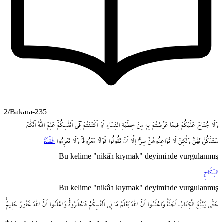
2/Bakara-235
وَلَا
جُنَاحَ
عَلَيْكُمْ
ف۪يمَا
عَرَّضْتُمْ
بِه۪
مِنْ
خِطْبَةِ
النِّسَٓاءِ
اَوْ
اَكْنَنْتُمْ
ف۪ٓي
اَنْفُسِكُمْۜ
عَلِمَ
اللّٰهُ
اَنَّكُمْ
سَتَذْكُرُونَهُنَّ
وَلٰكِنْ
لَا
تُوَاعِدُوهُنَّ
سِراًّ
اِلَّٓا
اَنْ
تَقُولُوا
قَوْلاً
مَعْرُوفاًۜ
وَلَا
تَعْزِمُوا
عُقْدَةَ
Bu kelime "nikâh kıymak" deyiminde vurgulanmış
النِّكَاحِ
Bu kelime "nikâh kıymak" deyiminde vurgulanmış
حَتّٰى
يَبْلُغَ
الْكِتَابُ
اَجَلَهُۜ
وَاعْلَمُٓوا
اَنَّ
اللّٰهَ
يَعْلَمُ
مَا
ف۪ٓي
اَنْفُسِكُمْ
فَاحْذَرُوهُۚ
وَاعْلَمُٓوا
اَنَّ
اللّٰهَ
غَفُورٌ
حَل۪يمٌ۟