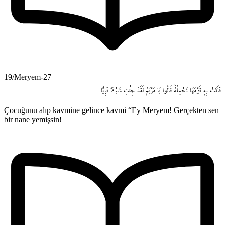
19/Meryem-27
فَاَتَتْ
بِه۪
قَوْمَهَا
تَحْمِلُهُۜ
قَالُوا
يَا
مَرْيَمُ
لَقَدْ
جِئْتِ
شَيْـٔاً
فَرِياًّ
Çocuğunu alıp kavmine gelince kavmi “Ey Meryem! Gerçekten sen
bir nane yemişsin!