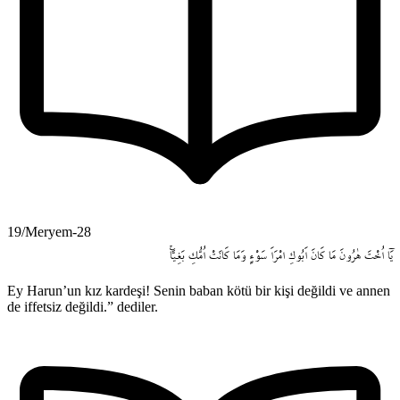
19/Meryem-28
يَٓا
اُخْتَ
هٰرُونَ
مَا
كَانَ
اَبُوكِ
امْرَاَ
سَوْءٍ
وَمَا
كَانَتْ
اُمُّكِ
بَغِياًّۚ
Ey Harun’un kız kardeşi! Senin baban kötü bir kişi değildi ve annen
de iffetsiz değildi.” dediler.