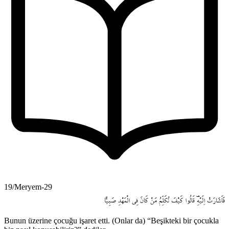
19/Meryem-29
فَاَشَارَتْ
اِلَيْهِ۠
قَالُوا
كَيْفَ
نُكَلِّمُ
مَنْ
كَانَ
فِي
الْمَهْدِ
صَبِياًّ
Bunun üzerine çocuğu işaret etti. (Onlar da) “Beşikteki bir çocukla