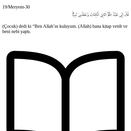
19/Meryem-30
قَالَ
اِنّ۪ي
عَبْدُ
اللّٰهِ۠
اٰتَانِيَ
الْكِتَابَ
وَجَعَلَن۪ي
نَبِياًّۙ
(Çocuk) dedi ki “Ben Allah’ın kuluyum. (Allah) bana kitap verdi ve
beni nebi yaptı.