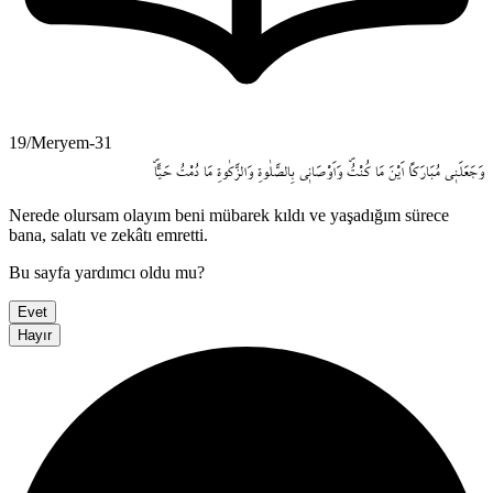
19/Meryem-31
وَجَعَلَن۪ي
مُبَارَكاً
اَيْنَ
مَا
كُنْتُۖ
وَاَوْصَان۪ي
بِالصَّلٰوةِ
وَالزَّكٰوةِ
مَا
دُمْتُ
حَياًّۖ
Nerede olursam olayım beni mübarek kıldı ve yaşadığım sürece
bana, salatı ve zekâtı emretti.
Bu sayfa yardımcı oldu mu?
Evet
Hayır