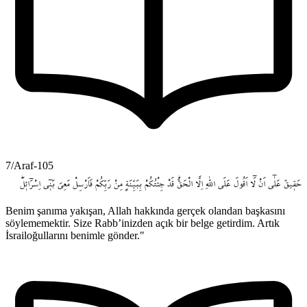
7/Araf-105
حَق۪يقٌ
عَلٰٓى
اَنْ
لَٓا
اَقُولَ
عَلَى
اللّٰهِ
اِلَّا
الْحَقَّۜ
قَدْ
جِئْتُكُمْ
بِبَيِّنَةٍ
مِنْ
رَبِّكُمْ
فَاَرْسِلْ
مَعِيَ
بَن۪ٓي
اِسْرَٓائ۪لَۜ
Benim şanıma yakışan, Allah hakkında gerçek olandan başkasını
söylememektir. Size Rabb’inizden açık bir belge getirdim. Artık
İsrailoğullarını benimle gönder."