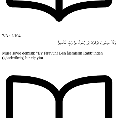
7/Araf-104
وَقَالَ
مُوسٰى
يَا
فِرْعَوْنُ
اِنّ۪ي
رَسُولٌ
مِنْ
رَبِّ
الْعَالَم۪ينَۚ
Musa şöyle demişti: "Ey Firavun! Ben âlemlerin Rabb’inden
(gönderilmiş) bir elçiyim.