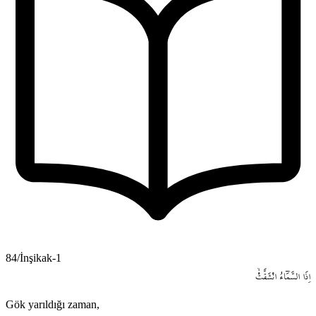
84/İnşikak-1
اِذَا
السَّمَٓاءُ
انْشَقَّتْۙ
Gök yarıldığı zaman,