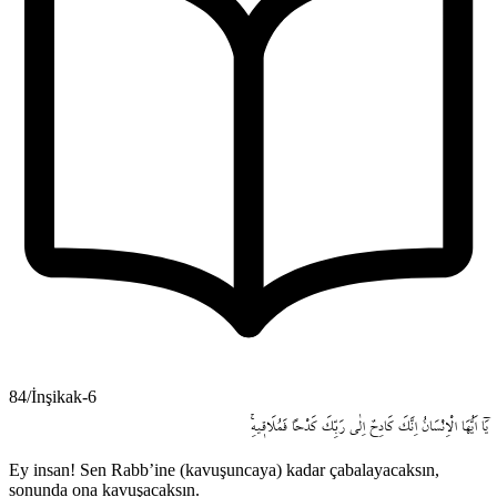
84/İnşikak-6
يَٓا
اَيُّهَا
الْاِنْسَانُ
اِنَّكَ
كَادِحٌ
اِلٰى
رَبِّكَ
كَدْحاً
فَمُلَاق۪يهِۚ
Ey insan! Sen Rabb’ine (kavuşuncaya) kadar çabalayacaksın,
sonunda ona kavuşacaksın.