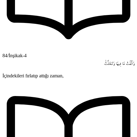
84/İnşikak-4
وَاَلْقَتْ
مَا
ف۪يهَا
وَتَخَلَّتْۙ
İçindekileri fırlatıp attığı zaman,