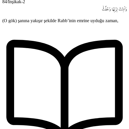
84/İnşikak-2
وَاَذِنَتْ
لِرَبِّهَا
وَحُقَّتْۙ
(O gök) şanına yakışır şekilde Rabb’inin emrine uyduğu zaman,