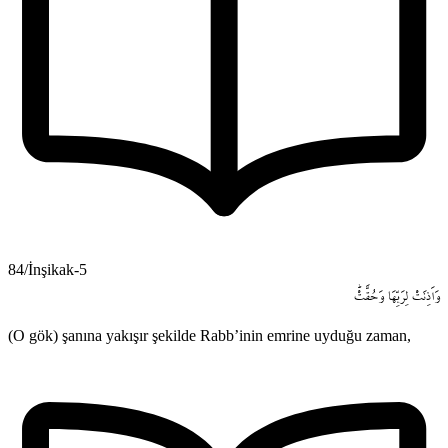
84/İnşikak-5
وَاَذِنَتْ
لِرَبِّهَا
وَحُقَّتْۜ
(O gök) şanına yakışır şekilde Rabb’inin emrine uyduğu zaman,