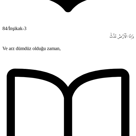
84/İnşikak-3
وَاِذَا
الْاَرْضُ
مُدَّتْۙ
Ve arz dümdüz olduğu zaman,