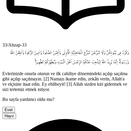
33/Ahzap-33
وَقَرْنَ
ف۪ي
بُيُوتِكُنَّ
وَلَا
تَبَرَّجْنَ
تَبَرُّجَ
الْجَاهِلِيَّةِ
الْاُو۫لٰى
وَاَقِمْنَ
الصَّلٰوةَ
وَاٰت۪ينَ
الزَّكٰوةَ
وَاَطِعْنَ
اللّٰهَ
وَرَسُولَهُۜ
اِنَّمَا
يُر۪يدُ
اللّٰهُ
لِيُذْهِبَ
عَنْكُمُ
الرِّجْسَ
اَهْلَ
الْبَيْتِ
وَيُطَهِّرَكُمْ
تَطْه۪يراًۚ
Evlerinizde onurla oturun ve ilk cahiliye dönemindeki açılıp saçılma
gibi açılıp saçılmayın. [2] Namazı ikame edin, zekâtı verin, Allah'a
ve elçisine itaat edin. Ey ehlibeyit! [3] Allah sizden kiri gidermek ve
sizi tertemiz etmek istiyor.
Bu sayfa yardımcı oldu mu?
Evet
Hayır