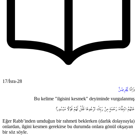
17/İsra-28
وَاِمَّا
تُعْرِضَنَّ
Bu kelime "ilgisini kesmek" deyiminde vurgulanmış
عَنْهُمُ
ابْتِغَٓاءَ
رَحْمَةٍ
مِنْ
رَبِّكَ
تَرْجُوهَا
فَقُلْ
لَهُمْ
قَوْلاً
مَيْسُوراً
Eğer Rabb’inden umduğun bir rahmeti beklerken (darlık dolayısıyla)
onlardan, ilgini kesmen gerekirse bu durumda onlara gönül okşayan
bir söz söyle.