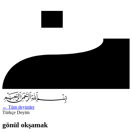
←
Tüm deyimler
Türkçe Deyim
gönül okşamak