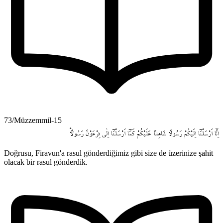
73/Müzzemmil-15
اِنَّٓا
اَرْسَلْنَٓا
اِلَيْكُمْ
رَسُولاً
شَاهِداً
عَلَيْكُمْ
كَمَٓا
اَرْسَلْنَٓا
اِلٰى
فِرْعَوْنَ
رَسُولاًۜ
Doğrusu, Firavun'a rasul gönderdiğimiz gibi size de üzerinize şahit
olacak bir rasul gönderdik.