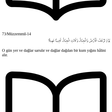
73/Müzzemmil-14
يَوْمَ
تَرْجُفُ
الْاَرْضُ
وَالْجِبَالُ
وَكَانَتِ
الْجِبَالُ
كَث۪يباً
مَه۪يلاً
O gün yer ve dağlar sarsılır ve dağlar dağılan bir kum yığını hâlini
alır.