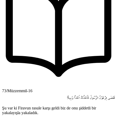
73/Müzzemmil-16
فَعَصٰى
فِرْعَوْنُ
الرَّسُولَ
فَاَخَذْنَاهُ
اَخْذاً
وَب۪يلاً
Şu var ki Firavun rasule karşı geldi biz de onu şiddetli bir
yakalayışla yakaladık.