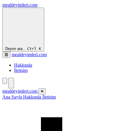
mealdeyimleri.com
Deyim ara...
Ctrl
K
mealdeyimleri.com
Hakkında
İletişim
mealdeyimleri.com
Ana Sayfa
Hakkında
İletişim