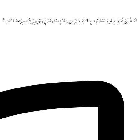
فَاَمَّا
الَّذ۪ينَ
اٰمَنُوا
بِاللّٰهِ
وَاعْتَصَمُوا
بِه۪
فَسَيُدْخِلُهُمْ
ف۪ي
رَحْمَةٍ
مِنْهُ
وَفَضْلٍۙ
وَيَهْد۪يهِمْ
اِلَيْهِ
صِرَاطاً
مُسْتَق۪يماًۜ