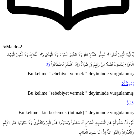
5/Maide-2
يَٓا
اَيُّهَا
الَّذ۪ينَ
اٰمَنُوا
لَا
تُحِلُّوا
شَعَٓائِرَ
اللّٰهِ
وَلَا
الشَّهْرَ
الْحَرَامَ
وَلَا
الْهَدْيَ
وَلَا
الْقَلَٓائِدَ
وَلَٓا
آٰمّ۪ينَ
الْبَيْتَ
الْحَرَامَ
يَبْتَغُونَ
فَضْلاً
مِنْ
رَبِّهِمْ
وَرِضْوَاناًۜ
وَاِذَا
حَلَلْتُمْ
فَاصْطَادُواۜ
وَلَا
Bu kelime "sebebiyet vermek " deyiminde vurgulanmış
يَجْرِمَنَّكُمْ
Bu kelime "sebebiyet vermek " deyiminde vurgulanmış
شَنَاٰنُ
Bu kelime "kin beslemek (tutmak) " deyiminde vurgulanmış
قَوْمٍ
اَنْ
صَدُّوكُمْ
عَنِ
الْمَسْجِدِ
الْحَرَامِ
اَنْ
تَعْتَدُواۢ
وَتَعَاوَنُوا
عَلَى
الْبِرِّ
وَالتَّقْوٰىۖ
وَلَا
تَعَاوَنُوا
عَلَى
الْاِثْمِ
وَالْعُدْوَانِۖ
وَاتَّقُوا
اللّٰهَۜ
اِنَّ
اللّٰهَ
شَد۪يدُ
الْعِقَابِ