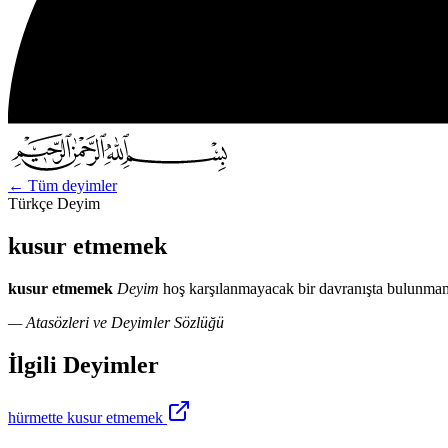
←
Tüm deyimler
Türkçe Deyim
kusur etmemek
kusur etmemek
Deyim
hoş karşılanmayacak bir davranışta bulunma
— Atasözleri ve Deyimler Sözlüğü
İlgili Deyimler
hürmette kusur etmemek