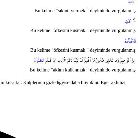
عَنِتُّمْۚ
Bu kelime "sıkıntı vermek " deyiminde vurgulanmış
قَدْ
بَدَتِ
Bu kelime "öfkesini kusmak " deyiminde vurgulanmış
الْبَغْضَٓاءُ
Bu kelime "öfkesini kusmak " deyiminde vurgulanmış
مِنْ
اَفْوَاهِهِمْۚ
وَمَا
تُخْف۪ي
صُدُورُهُمْ
اَكْـبَرُۜ
قَدْ
بَيَّنَّا
لَكُمُ
الْاٰيَاتِ
اِنْ
كُنْتُمْ
تَعْقِلُونَ
Bu kelime "aklını kullanmak " deyiminde vurgulanmış
ni kusarlar. Kalplerinin gizlediğiyse daha büyüktür. Eğer aklınızı