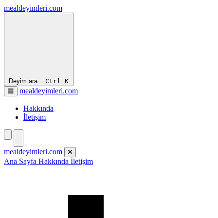
mealdeyimleri.com
Deyim ara...
Ctrl
K
mealdeyimleri.com
Hakkında
İletişim
mealdeyimleri.com
Ana Sayfa
Hakkında
İletişim