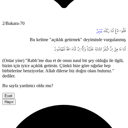
2/Bakara-70
قَالُوا
ادْعُ
لَنَا
رَبَّكَ
يُبَيِّنْ
Bu kelime "açıklık getirmek" deyiminde vurgulanmış
لَنَا
مَا
هِيَۙ
اِنَّ
الْبَقَرَ
تَشَابَهَ
عَلَيْنَاۜ
وَاِنَّٓا
اِنْ
شَٓاءَ
اللّٰهُ
لَمُهْتَدُونَ
(Onlar yine) "Rabb’ine dua et de onun nasıl bir şey olduğu ile ilgili,
bizim için iyice açıklık getirsin. Çünkü bize göre sığırlar hep
birbirlerine benziyorlar. Allah dilerse biz doğru olanı buluruz."
dediler.
Bu sayfa yardımcı oldu mu?
Evet
Hayır