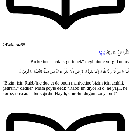
2/Bakara-68
قَالُوا
ادْعُ
لَنَا
رَبَّكَ
يُبَيِّنْ
Bu kelime "açıklık getirmek" deyiminde vurgulanmış
لَنَا
مَا
هِيَۜ
قَالَ
اِنَّهُ
يَقُولُ
اِنَّهَا
بَقَرَةٌ
لَا
فَارِضٌ
وَلَا
بِكْرٌۜ
عَوَانٌ
بَيْنَ
ذٰلِكَۜ
فَافْعَلُوا
مَا
تُؤْمَرُونَ
“Bizim için Rabb’ine dua et de onun mahiyetine bizim için açıklık
getirsin.” dediler. Musa şöyle dedi: “Rabb’im diyor ki o, ne yaşlı, ne
körpe, ikisi arası bir sığırdır. Haydi, emrolunduğunuzu yapın!”