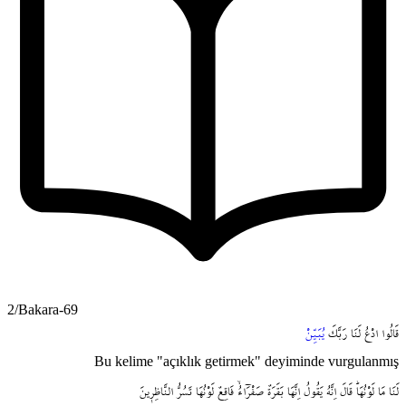
2/Bakara-69
قَالُوا
ادْعُ
لَنَا
رَبَّكَ
يُبَيِّنْ
Bu kelime "açıklık getirmek" deyiminde vurgulanmış
لَنَا
مَا
لَوْنُهَاۜ
قَالَ
اِنَّهُ
يَقُولُ
اِنَّهَا
بَقَرَةٌ
صَفْرَٓاءُۙ
فَاقِعٌ
لَوْنُهَا
تَسُرُّ
النَّاظِر۪ينَ