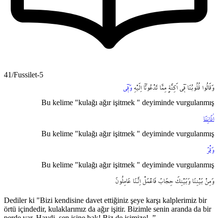
41/Fussilet-5
وَقَالُوا
قُلُوبُنَا
ف۪ٓي
اَكِنَّةٍ
مِمَّا
تَدْعُونَٓا
اِلَيْهِ
وَف۪ٓي
Bu kelime "kulağı ağır işitmek " deyiminde vurgulanmış
اٰذَانِنَا
Bu kelime "kulağı ağır işitmek " deyiminde vurgulanmış
وَقْرٌ
Bu kelime "kulağı ağır işitmek " deyiminde vurgulanmış
وَمِنْ
بَيْنِنَا
وَبَيْنِكَ
حِجَابٌ
فَاعْمَلْ
اِنَّـنَا
عَامِلُونَ
Dediler ki "Bizi kendisine davet ettiğiniz şeye karşı kalplerimiz bir
örtü içindedir, kulaklarımız da ağır işitir. Bizimle senin aranda da bir
perde var. Haydi, sen işine bak! Biz de işimize!..”