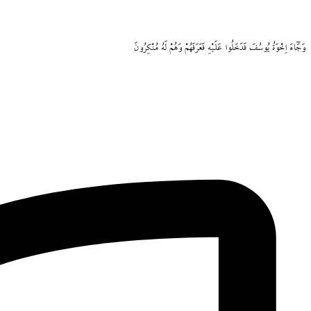
وَجَٓاءَ
اِخْوَةُ
يُوسُفَ
فَدَخَلُوا
عَلَيْهِ
فَعَرَفَهُمْ
وَهُمْ
لَهُ
مُنْكِرُونَ