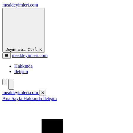
mealdeyimleri.com
Deyim ara...
Ctrl
K
mealdeyimleri.com
Hakkında
İletişim
mealdeyimleri.com
Ana Sayfa
Hakkında
İletişim