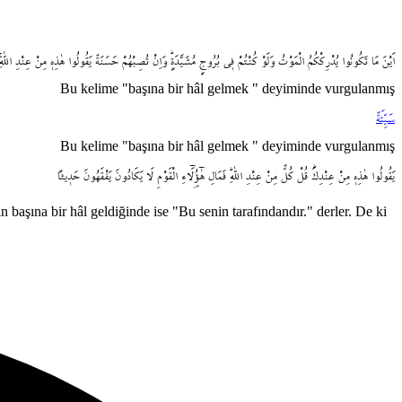
اَيْنَ
مَا
تَكُونُوا
يُدْرِكْكُمُ
الْمَوْتُ
وَلَوْ
كُنْتُمْ
ف۪ي
بُرُوجٍ
مُشَيَّدَةٍۜ
وَاِنْ
تُصِبْهُمْ
حَسَنَةٌ
يَقُولُوا
هٰذِه۪
مِنْ
عِنْدِ
اللّٰهِۚ
Bu kelime "başına bir hâl gelmek " deyiminde vurgulanmış
سَيِّئَةٌ
Bu kelime "başına bir hâl gelmek " deyiminde vurgulanmış
يَقُولُوا
هٰذِه۪
مِنْ
عِنْدِكَۜ
قُلْ
كُلٌّ
مِنْ
عِنْدِ
اللّٰهِۜ
فَمَالِ
هٰٓؤُ۬لَٓاءِ
الْقَوْمِ
لَا
يَكَادُونَ
يَفْقَهُونَ
حَد۪يثاً
n başına bir hâl geldiğinde ise "Bu senin tarafındandır." derler. De ki