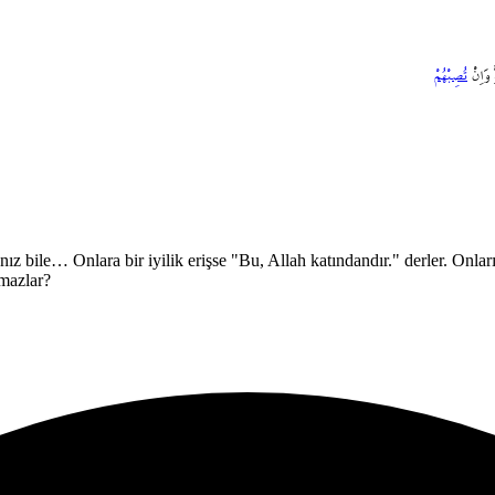
وَاِنْ
تُصِبْهُمْ
ız bile… Onlara bir iyilik erişse "Bu, Allah katındandır." derler. Onları
amazlar?