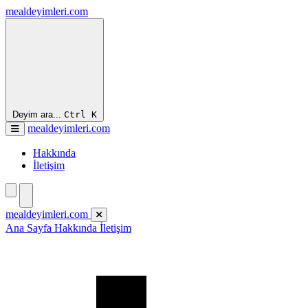
mealdeyimleri.com
Deyim ara...
Ctrl
K
mealdeyimleri.com
Hakkında
İletişim
mealdeyimleri.com
Ana Sayfa
Hakkında
İletişim