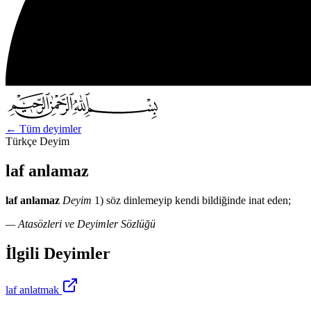
←
Tüm deyimler
Türkçe Deyim
laf anlamaz
laf anlamaz
Deyim
1) söz dinlemeyip kendi bildiğinde inat eden;
— Atasözleri ve Deyimler Sözlüğü
İlgili Deyimler
laf anlatmak