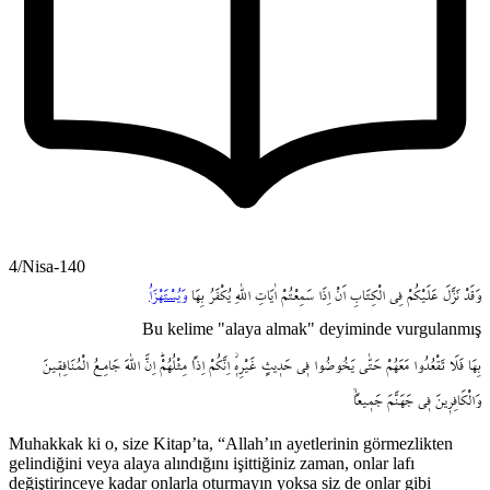
4/Nisa-140
وَقَدْ
نَزَّلَ
عَلَيْكُمْ
فِي
الْكِتَابِ
اَنْ
اِذَا
سَمِعْتُمْ
اٰيَاتِ
اللّٰهِ
يُكْفَرُ
بِهَا
وَيُسْتَهْزَاُ
Bu kelime "alaya almak" deyiminde vurgulanmış
بِهَا
فَلَا
تَقْعُدُوا
مَعَهُمْ
حَتّٰى
يَخُوضُوا
ف۪ي
حَد۪يثٍ
غَيْرِه۪ۘ
اِنَّكُمْ
اِذاً
مِثْلُهُمْۜ
اِنَّ
اللّٰهَ
جَامِـعُ
الْمُنَافِق۪ينَ
وَالْكَافِر۪ينَ
ف۪ي
جَهَنَّمَ
جَم۪يعاًۙ
Muhakkak ki o, size Kitap’ta, “Allah’ın ayetlerinin görmezlikten
gelindiğini veya alaya alındığını işittiğiniz zaman, onlar lafı
değiştirinceye kadar onlarla oturmayın yoksa siz de onlar gibi