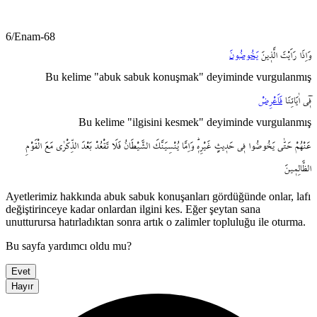
6/Enam-68
وَاِذَا
رَاَيْتَ
الَّذ۪ينَ
يَخُوضُونَ
Bu kelime "abuk sabuk konuşmak" deyiminde vurgulanmış
ف۪ٓي
اٰيَاتِنَا
فَاَعْرِضْ
Bu kelime "ilgisini kesmek" deyiminde vurgulanmış
عَنْهُمْ
حَتّٰى
يَخُوضُوا
ف۪ي
حَد۪يثٍ
غَيْرِه۪ۜ
وَاِمَّا
يُنْسِيَنَّكَ
الشَّيْطَانُ
فَلَا
تَقْعُدْ
بَعْدَ
الذِّكْرٰى
مَعَ
الْقَوْمِ
الظَّالِم۪ينَ
Ayetlerimiz hakkında abuk sabuk konuşanları gördüğünde onlar, lafı
değiştirinceye kadar onlardan ilgini kes. Eğer şeytan sana
unutturursa hatırladıktan sonra artık o zalimler topluluğu ile oturma.
Bu sayfa yardımcı oldu mu?
Evet
Hayır