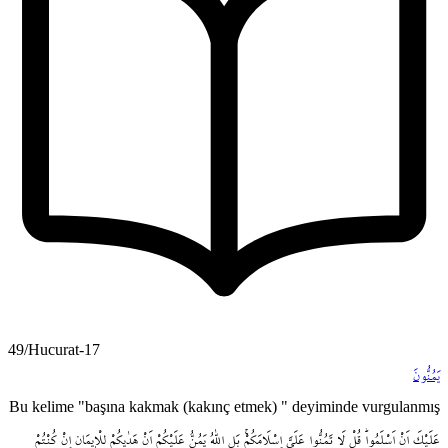
49/Hucurat-17
يَمُنُّونَ
Bu kelime "başına kakmak (kakınç etmek) " deyiminde vurgulanmış
عَلَيْكَ
اَنْ
اَسْلَمُواۜ
قُلْ
لَا
تَمُنُّوا
عَلَيَّ
اِسْلَامَكُمْۚ
بَلِ
اللّٰهُ
يَمُنُّ
عَلَيْكُمْ
اَنْ
هَدٰيكُمْ
لِلْا۪يمَانِ
اِنْ
كُنْتُمْ