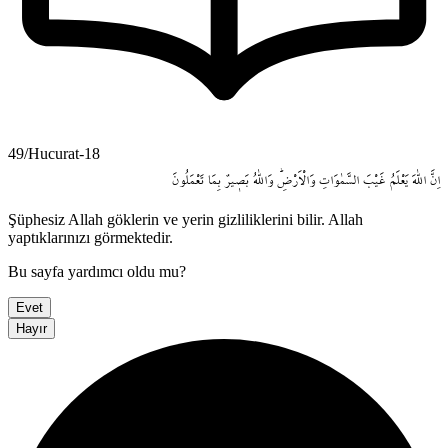
49/Hucurat-18
اِنَّ
اللّٰهَ
يَعْلَمُ
غَيْبَ
السَّمٰوَاتِ
وَالْاَرْضِۜ
وَاللّٰهُ
بَص۪يرٌ
بِمَا
تَعْمَلُونَ
Şüphesiz Allah göklerin ve yerin gizliliklerini bilir. Allah
yaptıklarınızı görmektedir.
Bu sayfa yardımcı oldu mu?
Evet
Hayır