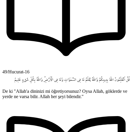
49/Hucurat-16
قُلْ
اَتُعَلِّمُونَ
اللّٰهَ
بِد۪ينِكُمْ
وَاللّٰهُ
يَعْلَمُ
مَا
فِي
السَّمٰوَاتِ
وَمَا
فِي
الْاَرْضِۜ
وَاللّٰهُ
بِكُلِّ
شَيْءٍ
عَل۪يمٌ
De ki "Allah'a dininizi mi öğretiyorsunuz? Oysa Allah, göklerde ve
yerde ne varsa bilir. Allah her şeyi bilendir."