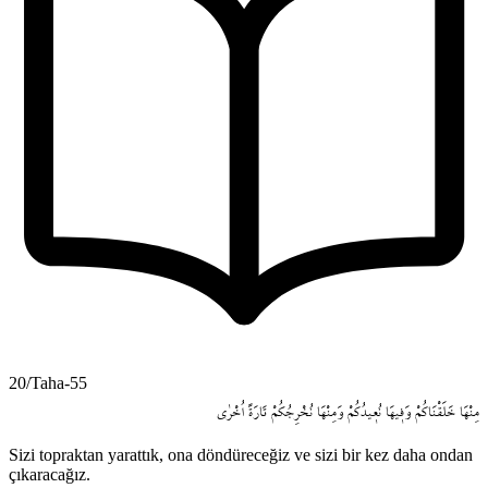
20/Taha-55
مِنْهَا
خَلَقْنَاكُمْ
وَف۪يهَا
نُع۪يدُكُمْ
وَمِنْهَا
نُخْرِجُكُمْ
تَارَةً
اُخْرٰى
Sizi topraktan yarattık, ona döndüreceğiz ve sizi bir kez daha ondan
çıkaracağız.