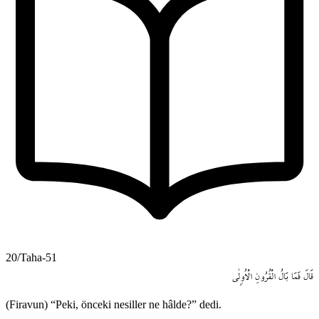
20/Taha-51
قَالَ
فَمَا
بَالُ
الْقُرُونِ
الْاُو۫لٰى
(Firavun) “Peki, önceki nesiller ne hâlde?” dedi.