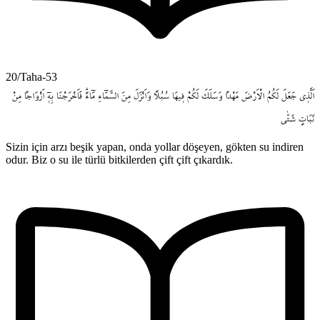
20/Taha-53
اَلَّذ۪ي
جَعَلَ
لَكُمُ
الْاَرْضَ
مَهْداً
وَسَلَكَ
لَكُمْ
ف۪يهَا
سُبُلاً
وَاَنْزَلَ
مِنَ
السَّمَٓاءِ
مَٓاءًۜ
فَاَخْرَجْنَا
بِه۪ٓ
اَزْوَاجاً
مِنْ
نَبَاتٍ
شَتّٰى
Sizin için arzı beşik yapan, onda yollar döşeyen, gökten su indiren
odur. Biz o su ile türlü bitkilerden çift çift çıkardık.