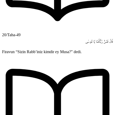
20/Taha-49
قَالَ
فَمَنْ
رَبُّكُمَا
يَا
مُوسٰى
Firavun “Sizin Rabb’iniz kimdir ey Musa?” dedi.