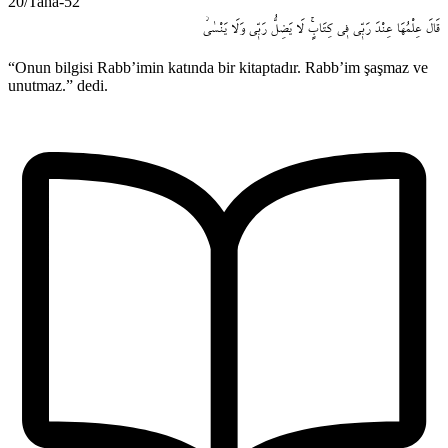
20/Taha-52
قَالَ
عِلْمُهَا
عِنْدَ
رَبّ۪ي
ف۪ي
كِتَابٍۚ
لَا
يَضِلُّ
رَبّ۪ي
وَلَا
يَنْسٰىۘ
“Onun bilgisi Rabb’imin katında bir kitaptadır. Rabb’im şaşmaz ve
unutmaz.” dedi.