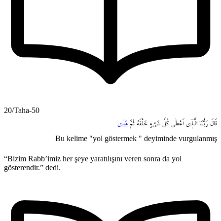
20/Taha-50
قَالَ
رَبُّنَا
الَّـذ۪ٓي
اَعْطٰى
كُلَّ
شَيْءٍ
خَلْقَهُ
ثُمَّ
هَدٰى
Bu kelime "yol göstermek " deyiminde vurgulanmış
“Bizim Rabb’imiz her şeye yaratılışını veren sonra da yol
gösterendir.” dedi.