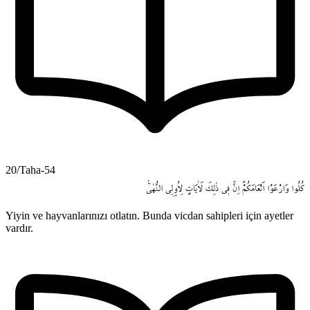
20/Taha-54
كُلُوا
وَارْعَوْا
اَنْعَامَكُمْۜ
اِنَّ
ف۪ي
ذٰلِكَ
لَاٰيَاتٍ
لِاُو۬لِي
النُّهٰى۟
Yiyin ve hayvanlarınızı otlatın. Bunda vicdan sahipleri için ayetler
vardır.