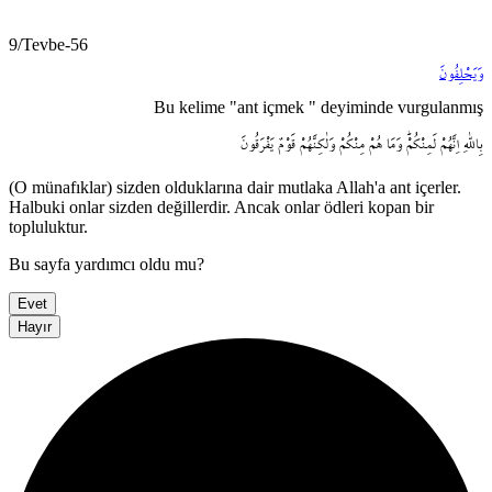
9/Tevbe-56
وَيَحْلِفُونَ
Bu kelime "ant içmek " deyiminde vurgulanmış
بِاللّٰهِ
اِنَّهُمْ
لَمِنْكُمْۜ
وَمَا
هُمْ
مِنْكُمْ
وَلٰكِنَّهُمْ
قَوْمٌ
يَفْرَقُونَ
(O münafıklar) sizden olduklarına dair mutlaka Allah'a ant içerler.
Halbuki onlar sizden değillerdir. Ancak onlar ödleri kopan bir
topluluktur.
Bu sayfa yardımcı oldu mu?
Evet
Hayır