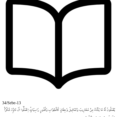
34/Sebe-13
يَعْمَلُونَ
لَهُ
مَا
يَشَٓاءُ
مِنْ
مَحَار۪يبَ
وَتَمَاث۪يلَ
وَجِفَانٍ
كَالْجَوَابِ
وَقُدُورٍ
رَاسِيَاتٍۜ
اِعْمَلُٓوا
اٰلَ
دَاوُ۫دَ
شُكْراًۜ