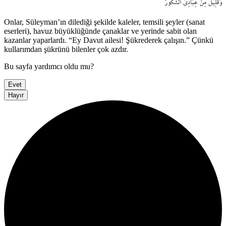
وَقَل۪يلٌ
مِنْ
عِبَادِيَ
الشَّكُورُ
Onlar, Süleyman’ın dilediği şekilde kaleler, temsili şeyler (sanat
eserleri), havuz büyüklüğünde çanaklar ve yerinde sabit olan
kazanlar yaparlardı. “Ey Davut ailesi! Şükrederek çalışın.” Çünkü
kullarımdan şükrünü bilenler çok azdır.
Bu sayfa yardımcı oldu mu?
Evet
Hayır