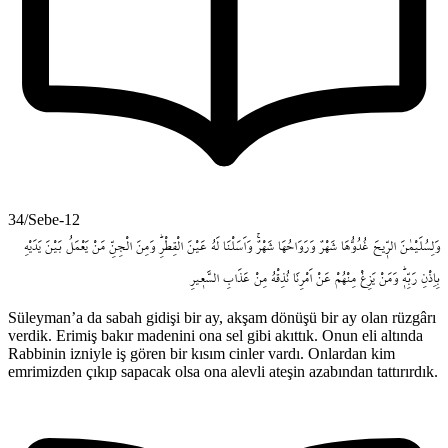
34/Sebe-12
وَلِسُلَيْمٰنَ
الرّ۪يحَ
غُدُوُّهَا
شَهْرٌ
وَرَوَاحُهَا
شَهْرٌۚ
وَاَسَلْنَا
لَهُ
عَيْنَ
الْقِطْرِۜ
وَمِنَ
الْجِنِّ
مَنْ
يَعْمَلُ
بَيْنَ
يَدَيْهِ
بِاِذْنِ
رَبِّه۪ۜ
وَمَنْ
يَزِغْ
مِنْهُمْ
عَنْ
اَمْرِنَا
نُذِقْهُ
مِنْ
عَذَابِ
السَّع۪يرِ
Süleyman’a da sabah gidişi bir ay, akşam dönüşü bir ay olan rüzgârı
verdik. Erimiş bakır madenini ona sel gibi akıttık. Onun eli altında
Rabbinin izniyle iş gören bir kısım cinler vardı. Onlardan kim
emrimizden çıkıp sapacak olsa ona alevli ateşin azabından tattırırdık.