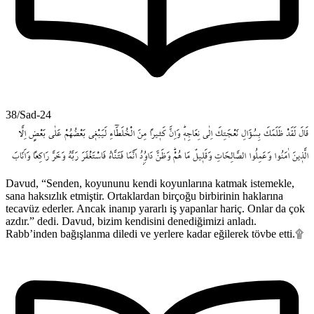
38/Sad-24
قَالَ
لَقَدْ
ظَلَمَكَ
بِسُؤَالِ
نَعْجَتِكَ
اِلٰى
نِعَاجِه۪ۜ
وَاِنَّ
كَث۪يراً
مِنَ
الْخُلَطَٓاءِ
لَيَبْغ۪ي
بَعْضُهُمْ
عَلٰى
بَعْضٍ
اِلَّا
الَّذ۪ينَ
اٰمَنُوا
وَعَمِلُوا
الصَّالِحَاتِ
وَقَل۪يلٌ
مَا
هُمْۜ
وَظَنَّ
دَاوُ۫دُ
اَنَّمَا
فَتَنَّاهُ
فَاسْتَغْفَرَ
رَبَّهُ
وَخَرَّ
رَا‌كِعاً
وَاَنَابَ
Davud, “Senden, koyununu kendi koyunlarına katmak istemekle,
sana haksızlık etmiştir. Ortaklardan birçoğu birbirinin haklarına
tecavüz ederler. Ancak inanıp yararlı iş yapanlar hariç. Onlar da çok
azdır.” dedi. Davud, bizim kendisini denediğimizi anladı.
Rabb’inden bağışlanma diledi ve yerlere kadar eğilerek tövbe etti.۩