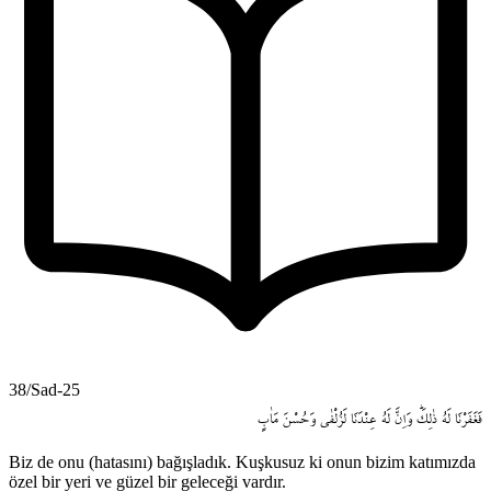
38/Sad-25
فَغَفَرْنَا
لَهُ
ذٰلِكَۜ
وَاِنَّ
لَهُ
عِنْدَنَا
لَزُلْفٰى
وَحُسْنَ
مَاٰبٍ
Biz de onu (hatasını) bağışladık. Kuşkusuz ki onun bizim katımızda
özel bir yeri ve güzel bir geleceği vardır.