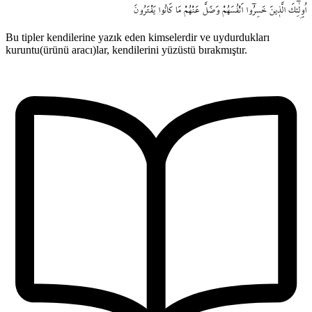
اُو۬لٰٓئِكَ
الَّذ۪ينَ
خَسِرُٓوا
اَنْفُسَهُمْ
وَضَلَّ
عَنْهُمْ
مَا
كَانُوا
يَفْتَرُونَ
Bu tipler kendilerine yazık eden kimselerdir ve uydurdukları
kuruntu(ürünü aracı)lar, kendilerini yüzüstü bırakmıştır.