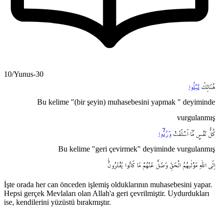
10/Yunus-30
هُنَالِكَ
تَبْلُوا
Bu kelime "(bir şeyin) muhasebesini yapmak " deyiminde
vurgulanmış
كُلُّ
نَفْسٍ
مَٓا
اَسْلَفَتْ
وَرُدُّٓوا
Bu kelime "geri çevirmek" deyiminde vurgulanmış
اِلَى
اللّٰهِ
مَوْلٰيهُمُ
الْحَقِّ
وَضَلَّ
عَنْهُمْ
مَا
كَانُوا
يَفْتَرُونَ۟
İşte orada her can önceden işlemiş olduklarının muhasebesini yapar.
Hepsi gerçek Mevlaları olan Allah'a geri çevrilmiştir. Uydurdukları
ise, kendilerini yüzüstü bırakmıştır.