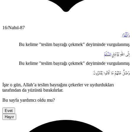
16/Nahıl-87
وَاَلْقَوْا
Bu kelime "teslim bayrağı çekmek" deyiminde vurgulanmış
اِلَى
اللّٰهِ
يَوْمَئِذٍۨ
السَّلَمَ
Bu kelime "teslim bayrağı çekmek" deyiminde vurgulanmış
وَضَلَّ
عَنْهُمْ
مَا
كَانُوا
يَفْتَرُونَ
İşte o gün, Allah’a teslim bayrağını çekerler ve uydurdukları
tarafından da yüzüstü bırakılırlar.
Bu sayfa yardımcı oldu mu?
Evet
Hayır