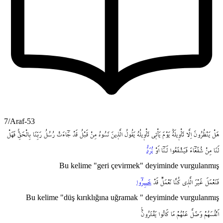
7/Araf-53
هَلْ
يَنْظُرُونَ
اِلَّا
تَأْو۪يلَهُۜ
يَوْمَ
يَأْت۪ي
تَأْو۪يلُهُ
يَقُولُ
الَّذ۪ينَ
نَسُوهُ
مِنْ
قَبْلُ
قَدْ
جَٓاءَتْ
رُسُلُ
رَبِّنَا
بِالْحَقِّۚ
فَهَلْ
لَنَا
مِنْ
شُفَعَٓاءَ
فَيَشْفَعُوا
لَـنَٓا
اَوْ
نُرَدُّ
Bu kelime "geri çevirmek" deyiminde vurgulanmış
فَنَعْمَلَ
غَيْرَ
الَّذ۪ي
كُنَّا
نَعْمَلُۜ
قَدْ
خَسِرُٓوا
Bu kelime "düş kırıklığına uğramak " deyiminde vurgulanmış
اَنْفُسَهُمْ
وَضَلَّ
عَنْهُمْ
مَا
كَانُوا
يَفْتَرُونَ۟