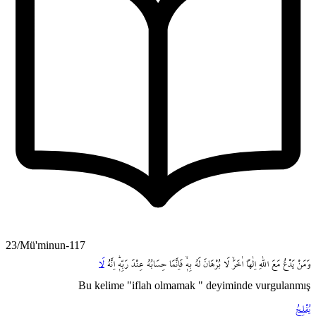
23/Mü'minun-117
وَمَنْ
يَدْعُ
مَعَ
اللّٰهِ
اِلٰهاً
اٰخَرَۙ
لَا
بُرْهَانَ
لَهُ
بِه۪ۙ
فَاِنَّمَا
حِسَابُهُ
عِنْدَ
رَبِّه۪ۜ
اِنَّهُ
لَا
Bu kelime "iflah olmamak " deyiminde vurgulanmış
يُفْلِحُ