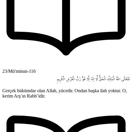
23/Mü'minun-116
فَتَعَالَى
اللّٰهُ
الْمَلِكُ
الْحَقُّۚ
لَٓا
اِلٰهَ
اِلَّا
هُوَۚ
رَبُّ
الْعَرْشِ
الْكَر۪يمِ
Gerçek hükümdar olan Allah, yücedir. Ondan başka ilah yoktur. O,
kerim Arş’ın Rabb’idir.