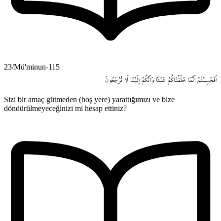
23/Mü'minun-115
اَفَحَسِبْتُمْ
اَنَّمَا
خَلَقْنَاكُمْ
عَبَثاً
وَاَنَّكُمْ
اِلَيْنَا
لَا
تُرْجَعُونَ
Sizi bir amaç gütmeden (boş yere) yarattığımızı ve bize
döndürülmeyeceğinizi mi hesap ettiniz?