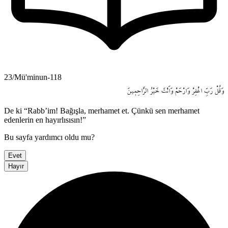
23/Mü'minun-118
وَقُلْ
رَبِّ
اغْفِرْ
وَارْحَمْ
وَاَنْتَ
خَيْرُ
الرَّاحِم۪ينَ
De ki “Rabb’im! Bağışla, merhamet et. Çünkü sen merhamet
edenlerin en hayırlısısın!”
Bu sayfa yardımcı oldu mu?
Evet
Hayır