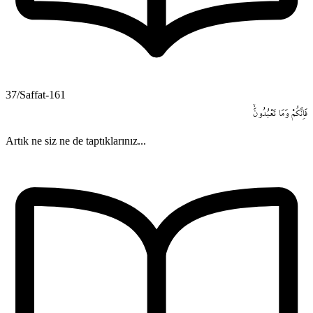
37/Saffat-161
فَاِنَّكُمْ
وَمَا
تَعْبُدُونَۙ
Artık ne siz ne de taptıklarınız...