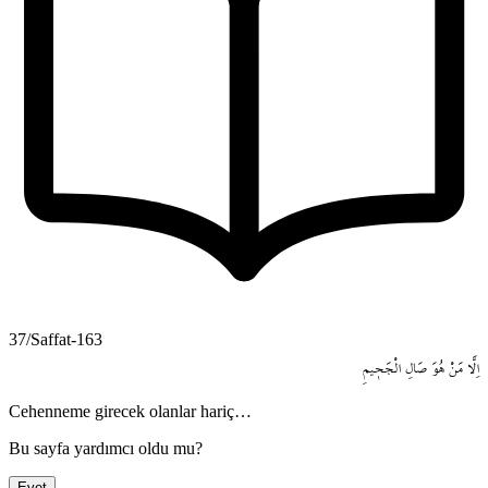
37/Saffat-163
اِلَّا
مَنْ
هُوَ
صَالِ
الْجَح۪يمِ
Cehenneme girecek olanlar hariç…
Bu sayfa yardımcı oldu mu?
Evet