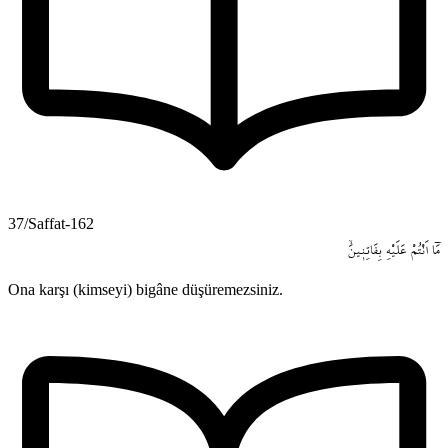
37/Saffat-162
مَٓا
اَنْتُمْ
عَلَيْهِ
بِفَاتِن۪ينَۙ
Ona karşı (kimseyi) bigâne düşüremezsiniz.