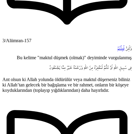
3/Aliimran-157
وَلَئِنْ
قُتِلْتُمْ
Bu kelime "maktul düşmek (olmak)" deyiminde vurgulanmış
ف۪ي
سَب۪يلِ
اللّٰهِ
اَوْ
مُتُّمْ
لَمَغْفِرَةٌ
مِنَ
اللّٰهِ
وَرَحْمَةٌ
خَيْرٌ
مِمَّا
يَجْمَعُونَ
Ant olsun ki Allah yolunda öldürülür veya maktul düşerseniz biliniz
ki Allah’tan gelecek bir bağışlama ve bir rahmet, onların bir köşeye
koyduklarından (toplayıp yığdıklarından) daha hayırlıdır.