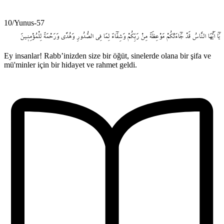
10/Yunus-57
يَٓا
اَيُّهَا
النَّاسُ
قَدْ
جَٓاءَتْكُمْ
مَوْعِظَةٌ
مِنْ
رَبِّكُمْ
وَشِفَٓاءٌ
لِمَا
فِي
الصُّدُورِ
وَهُدًى
وَرَحْمَةٌ
لِلْمُؤْمِن۪ينَ
Ey insanlar! Rabb’inizden size bir öğüt, sinelerde olana bir şifa ve
mü'minler için bir hidayet ve rahmet geldi.