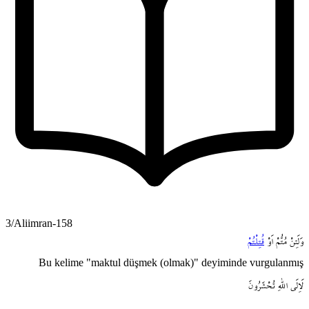
3/Aliimran-158
وَلَئِنْ
مُتُّمْ
اَوْ
قُتِلْتُمْ
Bu kelime "maktul düşmek (olmak)" deyiminde vurgulanmış
لَاِلَى
اللّٰهِ
تُحْشَرُونَ