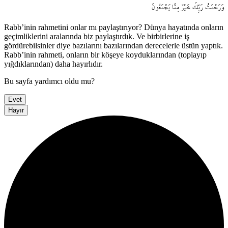
وَرَحْمَتُ
رَبِّكَ
خَيْرٌ
مِمَّا
يَجْمَعُونَ
Rabb’inin rahmetini onlar mı paylaştırıyor? Dünya hayatında onların
geçimliklerini aralarında biz paylaştırdık. Ve birbirlerine iş
gördürebilsinler diye bazılarını bazılarından derecelerle üstün yaptık.
Rabb’inin rahmeti, onların bir köşeye koyduklarından (toplayıp
yığdıklarından) daha hayırlıdır.
Bu sayfa yardımcı oldu mu?
Evet
Hayır