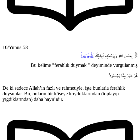
10/Yunus-58
قُلْ
بِفَضْلِ
اللّٰهِ
وَبِرَحْمَتِه۪
فَبِذٰلِكَ
فَلْيَفْرَحُواۜ
Bu kelime "ferahlık duymak " deyiminde vurgulanmış
هُوَ
خَيْرٌ
مِمَّا
يَجْمَعُونَ
De ki sadece Allah’ın fazlı ve rahmetiyle, işte bunlarla ferahlık
duysunlar. Bu, onların bir köşeye koyduklarından (toplayıp
yığdıklarından) daha hayırlıdır.