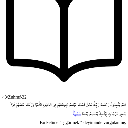
43/Zuhruf-32
اَهُمْ
يَقْسِمُونَ
رَحْمَتَ
رَبِّكَۜ
نَحْنُ
قَسَمْنَا
بَيْنَهُمْ
مَع۪يشَتَهُمْ
فِي
الْحَيٰوةِ
الدُّنْيَا
وَرَفَعْنَا
بَعْضَهُمْ
فَوْقَ
بَعْضٍ
دَرَجَاتٍ
لِيَتَّخِذَ
بَعْضُهُمْ
بَعْضاً
سُخْرِياًّۜ
Bu kelime "iş görmek " deyiminde vurgulanmış