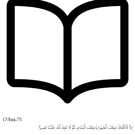
17/İsra-75
اِذاً
لَاَذَقْنَاكَ
ضِعْفَ
الْحَيٰوةِ
وَضِعْفَ
الْمَمَاتِ
ثُمَّ
لَا
تَجِدُ
لَكَ
عَلَيْنَا
نَص۪يراً