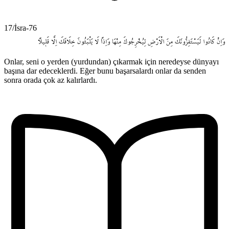
17/İsra-76
وَاِنْ
كَادُوا
لَيَسْتَفِزُّونَكَ
مِنَ
الْاَرْضِ
لِيُخْرِجُوكَ
مِنْهَا
وَاِذاً
لَا
يَلْبَثُونَ
خِلَافَكَ
اِلَّا
قَل۪يلاً
Onlar, seni o yerden (yurdundan) çıkarmak için neredeyse dünyayı
başına dar edeceklerdi. Eğer bunu başarsalardı onlar da senden
sonra orada çok az kalırlardı.