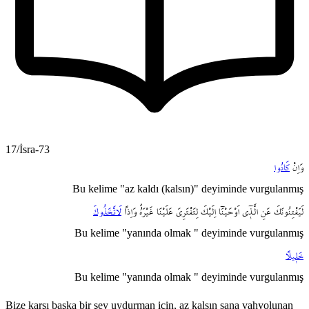
17/İsra-73
وَاِنْ
كَادُوا
Bu kelime "az kaldı (kalsın)" deyiminde vurgulanmış
لَيَفْتِنُونَكَ
عَنِ
الَّـذ۪ٓي
اَوْحَيْنَٓا
اِلَيْكَ
لِتَفْتَرِيَ
عَلَيْنَا
غَيْرَهُۗ
وَاِذاً
لَاتَّخَذُوكَ
Bu kelime "yanında olmak " deyiminde vurgulanmış
خَل۪يلاً
Bu kelime "yanında olmak " deyiminde vurgulanmış
Bize karşı başka bir şey uydurman için, az kalsın sana vahyolunan