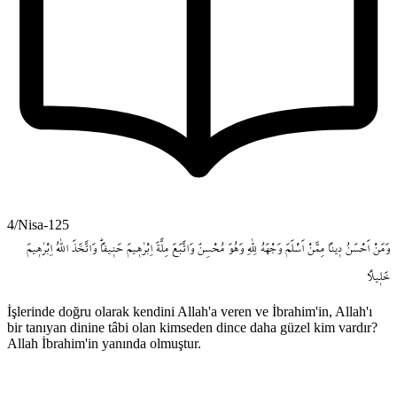
4/Nisa-125
وَمَنْ
اَحْسَنُ
د۪يناً
مِمَّنْ
اَسْلَمَ
وَجْهَهُ
لِلّٰهِ
وَهُوَ
مُحْسِنٌ
وَاتَّبَعَ
مِلَّةَ
اِبْرٰه۪يمَ
حَن۪يفاًۜ
وَاتَّخَذَ
اللّٰهُ
اِبْرٰه۪يمَ
خَل۪يلاً
İşlerinde doğru olarak kendini Allah'a veren ve İbrahim'in, Allah'ı
bir tanıyan dinine tâbi olan kimseden dince daha güzel kim vardır?
Allah İbrahim'in yanında olmuştur.