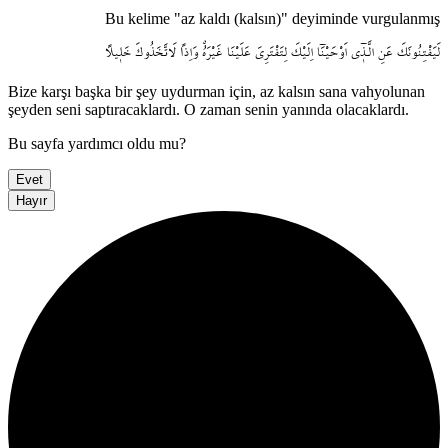
Bu kelime "az kaldı (kalsın)" deyiminde vurgulanmış
لَيَفْتِنُونَكَ
عَنِ
الَّـذ۪ٓي
اَوْحَيْنَٓا
اِلَيْكَ
لِتَفْتَرِيَ
عَلَيْنَا
غَيْرَهُۗ
وَاِذاً
لَاتَّخَذُوكَ
خَل۪يلاً
Bize karşı başka bir şey uydurman için, az kalsın sana vahyolunan
şeyden seni saptıracaklardı. O zaman senin yanında olacaklardı.
Bu sayfa yardımcı oldu mu?
Evet
Hayır