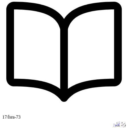
17/İsra-73
وَاِنْ
كَادُوا