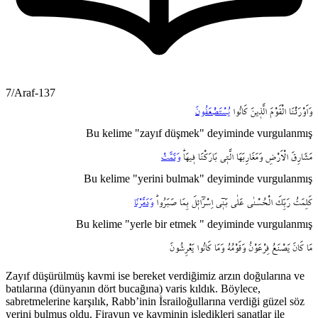
7/Araf-137
وَاَوْرَثْنَا
الْقَوْمَ
الَّذ۪ينَ
كَانُوا
يُسْتَضْعَفُونَ
Bu kelime "zayıf düşmek" deyiminde vurgulanmış
مَشَارِقَ
الْاَرْضِ
وَمَغَارِبَهَا
الَّت۪ي
بَارَكْنَا
ف۪يهَاۜ
وَتَمَّتْ
Bu kelime "yerini bulmak" deyiminde vurgulanmış
كَلِمَتُ
رَبِّكَ
الْحُسْنٰى
عَلٰى
بَن۪ٓي
اِسْرَٓائ۪لَ
بِمَا
صَبَرُواۜ
وَدَمَّرْنَا
Bu kelime "yerle bir etmek " deyiminde vurgulanmış
مَا
كَانَ
يَصْنَعُ
فِرْعَوْنُ
وَقَوْمُهُ
وَمَا
كَانُوا
يَعْرِشُونَ
Zayıf düşürülmüş kavmi ise bereket verdiğimiz arzın doğularına ve
batılarına (dünyanın dört bucağına) varis kıldık. Böylece,
sabretmelerine karşılık, Rabb’inin İsrailoğullarına verdiği güzel söz
yerini bulmuş oldu. Firavun ve kavminin işledikleri sanatlar ile