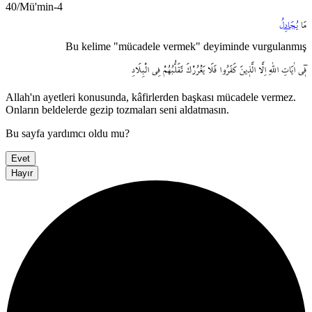
40/Mü'min-4
مَا
يُجَادِلُ
Bu kelime "mücadele vermek" deyiminde vurgulanmış
ف۪ٓي
اٰيَاتِ
اللّٰهِ
اِلَّا
الَّذ۪ينَ
كَفَرُوا
فَلَا
يَغْرُرْكَ
تَقَلُّبُهُمْ
فِي
الْبِلَادِ
Allah'ın ayetleri konusunda, kâfirlerden başkası mücadele vermez.
Onların beldelerde gezip tozmaları seni aldatmasın.
Bu sayfa yardımcı oldu mu?
Evet
Hayır