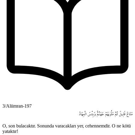
3/Aliimran-197
مَتَاعٌ
قَل۪يلٌ
ثُمَّ
مَأْوٰيهُمْ
جَهَنَّمُۜ
وَبِئْسَ
الْمِهَادُ
O, son bulacaktır. Sonunda varacakları yer, cehennemdir. O ne kötü
yataktır!