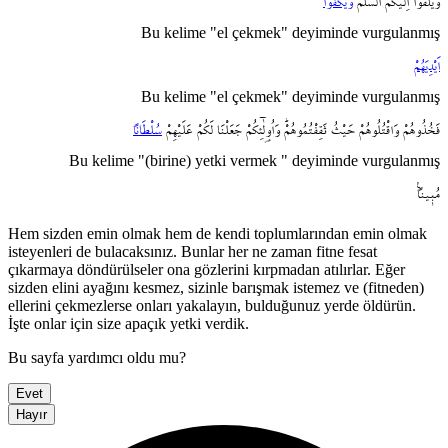
وَيُلْقُٓوا
اِلَيْكُمُ
السَّلَمَ
وَيَكُفُّٓوا
Bu kelime "el çekmek" deyiminde vurgulanmış
اَيْدِيَهُمْ
Bu kelime "el çekmek" deyiminde vurgulanmış
فَخُذُوهُمْ
وَاقْتُلُوهُمْ
حَيْثُ
ثَقِفْتُمُوهُمْۜ
وَاُو۬لٰٓئِكُمْ
جَعَلْنَا
لَكُمْ
عَلَيْهِمْ
سُلْطَاناً
Bu kelime "(birine) yetki vermek " deyiminde vurgulanmış
مُب۪يناً۟
Hem sizden emin olmak hem de kendi toplumlarından emin olmak
isteyenleri de bulacaksınız. Bunlar her ne zaman fitne fesat
çıkarmaya döndürülseler ona gözlerini kırpmadan atılırlar. Eğer
sizden elini ayağını kesmez, sizinle barışmak istemez ve (fitneden)
ellerini çekmezlerse onları yakalayın, bulduğunuz yerde öldürün.
İşte onlar için size apaçık yetki verdik.
Bu sayfa yardımcı oldu mu?
Evet
Hayır