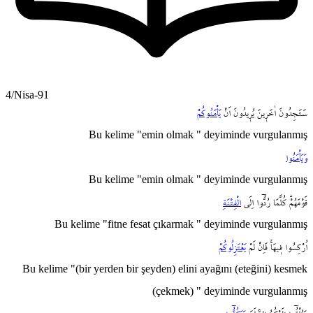
4/Nisa-91
سَتَجِدُونَ
اٰخَر۪ينَ
يُر۪يدُونَ
اَنْ
يَأْمَنُوكُمْ
Bu kelime "emin olmak " deyiminde vurgulanmış
وَيَأْمَنُوا
Bu kelime "emin olmak " deyiminde vurgulanmış
قَوْمَهُمْۜ
كُلَّمَا
رُدُّٓوا
اِلَى
الْفِتْنَةِ
Bu kelime "fitne fesat çıkarmak " deyiminde vurgulanmış
اُرْكِسُوا
ف۪يهَاۚ
فَاِنْ
لَمْ
يَعْتَزِلُوكُمْ
Bu kelime "(bir yerden bir şeyden) elini ayağını (eteğini) kesmek
(çekmek) " deyiminde vurgulanmış