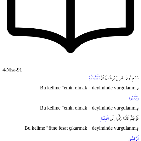
4/Nisa-91
سَتَجِدُونَ
اٰخَر۪ينَ
يُر۪يدُونَ
اَنْ
يَأْمَنُوكُمْ
Bu kelime "emin olmak " deyiminde vurgulanmış
وَيَأْمَنُوا
Bu kelime "emin olmak " deyiminde vurgulanmış
قَوْمَهُمْۜ
كُلَّمَا
رُدُّٓوا
اِلَى
الْفِتْنَةِ
Bu kelime "fitne fesat çıkarmak " deyiminde vurgulanmış
اُرْكِسُوا