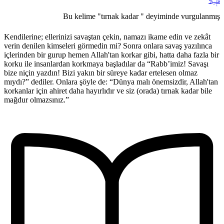
فَت۪يلاً
Bu kelime "tırnak kadar " deyiminde vurgulanmış
Kendilerine; ellerinizi savaştan çekin, namazı ikame edin ve zekât
verin denilen kimseleri görmedin mi? Sonra onlara savaş yazılınca
içlerinden bir gurup hemen Allah'tan korkar gibi, hatta daha fazla bir
korku ile insanlardan korkmaya başladılar da “Rabb’imiz! Savaşı
bize niçin yazdın! Bizi yakın bir süreye kadar ertelesen olmaz
mıydı?” dediler. Onlara şöyle de: “Dünya malı önemsizdir, Allah'tan
korkanlar için ahiret daha hayırlıdır ve siz (orada) tırnak kadar bile
mağdur olmazsınız.”