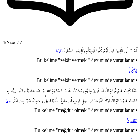
4/Nisa-77
اَلَمْ
تَرَ
اِلَى
الَّذ۪ينَ
ق۪يلَ
لَهُمْ
كُفُّٓوا
اَيْدِيَكُمْ
وَاَق۪يمُوا
الصَّلٰوةَ
وَاٰتُوا
Bu kelime "zekât vermek " deyiminde vurgulanmış
الزَّكٰوةَۚ
Bu kelime "zekât vermek " deyiminde vurgulanmış
فَلَمَّا
كُتِبَ
عَلَيْهِمُ
الْقِتَالُ
اِذَا
فَر۪يقٌ
مِنْهُمْ
يَخْشَوْنَ
النَّاسَ
كَخَشْيَةِ
اللّٰهِ
اَوْ
اَشَدَّ
خَشْيَةًۚ
وَقَالُوا
رَبَّنَا
لِمَ
كَتَبْتَ
عَلَيْنَا
الْقِتَالَۚ
لَوْلَٓا
اَخَّرْتَنَٓا
اِلٰٓى
اَجَلٍ
قَر۪يبٍۜ
قُلْ
مَتَاعُ
الدُّنْيَا
قَل۪يلٌۚ
وَالْاٰخِرَةُ
خَيْرٌ
لِمَنِ
اتَّقٰى
وَلَا
Bu kelime "mağdur olmak " deyiminde vurgulanmış
تُظْلَمُونَ
Bu kelime "mağdur olmak " deyiminde vurgulanmış