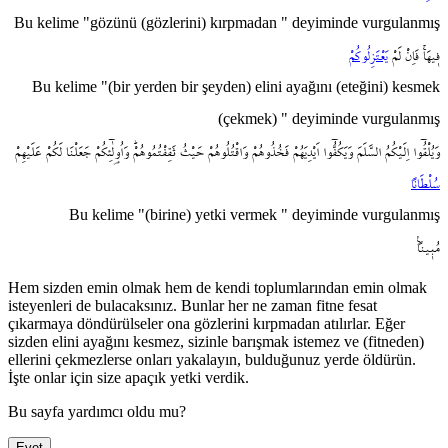
Bu kelime "gözünü (gözlerini) kırpmadan " deyiminde vurgulanmış
ف۪يهَاۚ
فَاِنْ
لَمْ
يَعْتَزِلُوكُمْ
Bu kelime "(bir yerden bir şeyden) elini ayağını (eteğini) kesmek
(çekmek) " deyiminde vurgulanmış
وَيُلْقُٓوا
اِلَيْكُمُ
السَّلَمَ
وَيَكُفُّٓوا
اَيْدِيَهُمْ
فَخُذُوهُمْ
وَاقْتُلُوهُمْ
حَيْثُ
ثَقِفْتُمُوهُمْۜ
وَاُو۬لٰٓئِكُمْ
جَعَلْنَا
لَكُمْ
عَلَيْهِمْ
سُلْطَاناً
Bu kelime "(birine) yetki vermek " deyiminde vurgulanmış
مُب۪يناً۟
Hem sizden emin olmak hem de kendi toplumlarından emin olmak
isteyenleri de bulacaksınız. Bunlar her ne zaman fitne fesat
çıkarmaya döndürülseler ona gözlerini kırpmadan atılırlar. Eğer
sizden elini ayağını kesmez, sizinle barışmak istemez ve (fitneden)
ellerini çekmezlerse onları yakalayın, bulduğunuz yerde öldürün.
İşte onlar için size apaçık yetki verdik.
Bu sayfa yardımcı oldu mu?
Evet