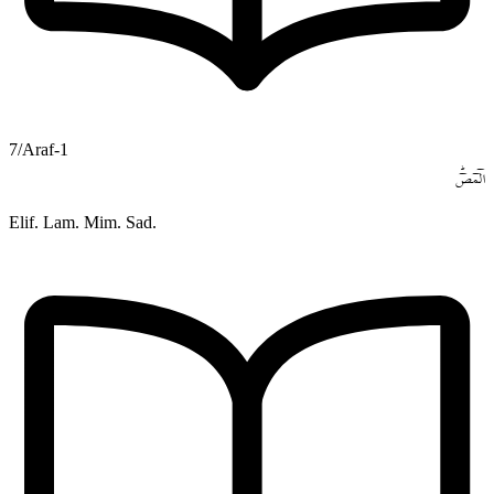
7/Araf-1
الٓمٓصٓۜ
Elif. Lam. Mim. Sad.