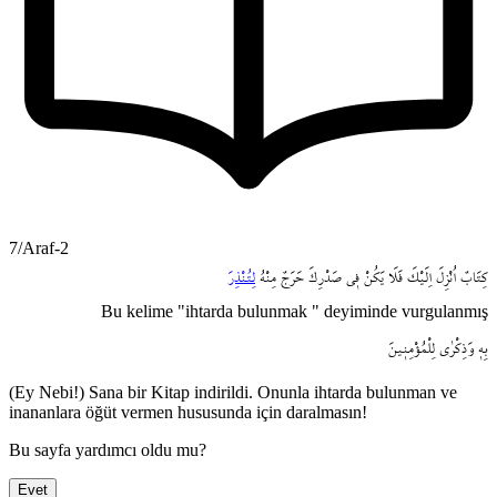
7/Araf-2
كِتَابٌ
اُنْزِلَ
اِلَيْكَ
فَلَا
يَكُنْ
ف۪ي
صَدْرِكَ
حَرَجٌ
مِنْهُ
لِتُنْذِرَ
Bu kelime "ihtarda bulunmak " deyiminde vurgulanmış
بِه۪
وَذِكْرٰى
لِلْمُؤْمِن۪ينَ
(Ey Nebi!) Sana bir Kitap indirildi. Onunla ihtarda bulunman ve
inananlara öğüt vermen hususunda için daralmasın!
Bu sayfa yardımcı oldu mu?
Evet