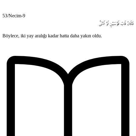
53/Necim-9
فَكَانَ
قَابَ
قَوْسَيْنِ
اَوْ
اَدْنٰىۚ
Böylece, iki yay aralığı kadar hatta daha yakın oldu.