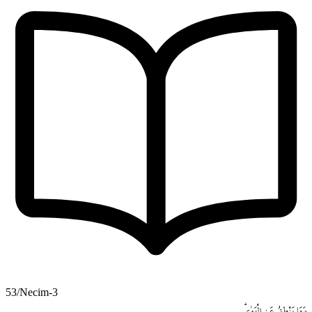
53/Necim-3
وَمَا
يَنْطِقُ
عَنِ
الْهَوٰىۜ