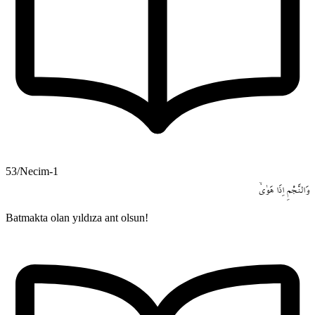
53/Necim-1
وَالنَّجْمِ
اِذَا
هَوٰىۙ
Batmakta olan yıldıza ant olsun!