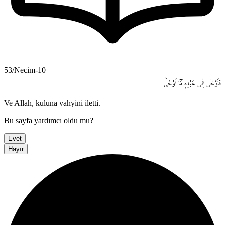
53/Necim-10
فَاَوْحٰٓى
اِلٰى
عَبْدِه۪
مَٓا
اَوْحٰىۜ
Ve Allah, kuluna vahyini iletti.
Bu sayfa yardımcı oldu mu?
Evet
Hayır