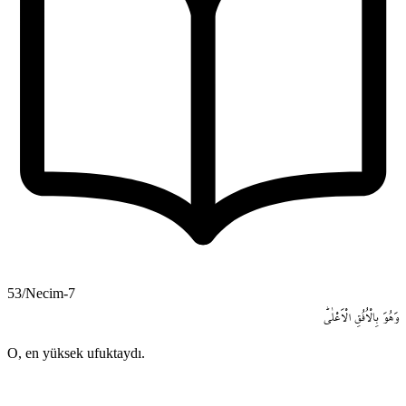
53/Necim-7
وَهُوَ
بِالْاُفُقِ
الْاَعْلٰىۜ
O, en yüksek ufuktaydı.