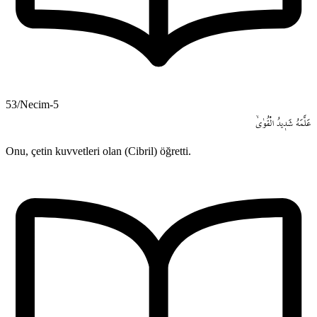
53/Necim-5
عَلَّمَهُ
شَد۪يدُ
الْقُوٰىۙ
Onu, çetin kuvvetleri olan (Cibril) öğretti.