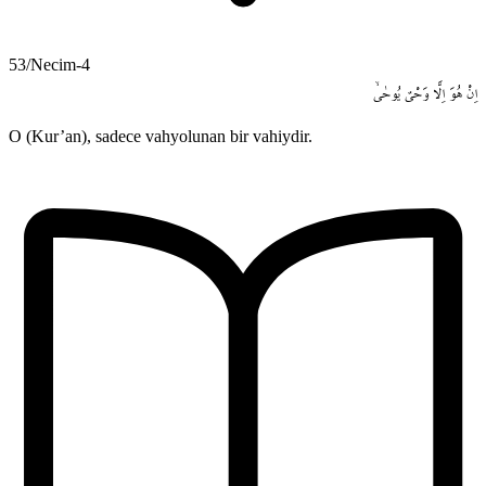
53/Necim-4
اِنْ
هُوَ
اِلَّا
وَحْيٌ
يُوحٰىۙ
O (Kur’an), sadece vahyolunan bir vahiydir.