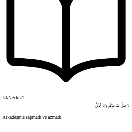
53/Necim-2
مَا
ضَلَّ
صَاحِبُكُمْ
وَمَا
غَوٰىۚ
Arkadaşınız sapmadı ve azmadı.