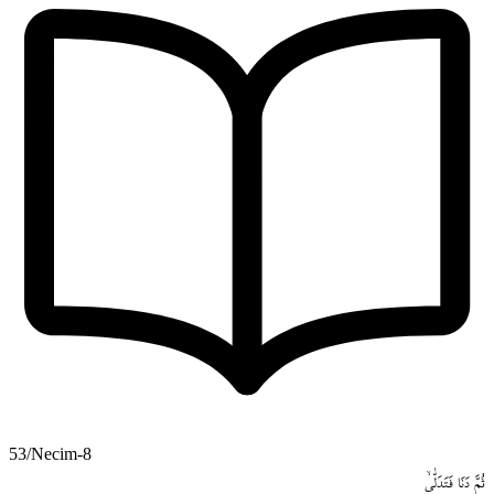
53/Necim-8
ثُمَّ
دَنَا
فَتَدَلّٰىۙ