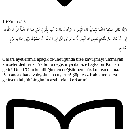
10/Yunus-15
وَاِذَا
تُتْلٰى
عَلَيْهِمْ
اٰيَاتُنَا
بَيِّنَاتٍۙ
قَالَ
الَّذ۪ينَ
لَا
يَرْجُونَ
لِقَٓاءَنَا
ائْتِ
بِقُرْاٰنٍ
غَيْرِ
هٰذَٓا
اَوْ
بَدِّلْهُۜ
قُلْ
مَا
يَكُونُ
ل۪ٓي
اَنْ
اُبَدِّلَهُ
مِنْ
تِلْقَٓائِ۬
نَفْس۪يۚ
اِنْ
اَتَّبِعُ
اِلَّا
مَا
يُوحٰٓى
اِلَيَّۚ
اِنّ۪ٓي
اَخَافُ
اِنْ
عَصَيْتُ
رَبّ۪ي
عَذَابَ
يَوْمٍ
عَظ۪يمٍ
Onlara ayetlerimiz apaçık okunduğunda bize kavuşmayı ummayan
kimseler dediler ki 'Ya bunu değiştir ya da bize başka bir Kur’an
getir!' De ki 'Onu kendiliğimden değiştirmem söz konusu olamaz.
Ben ancak bana vahyolunana uyarım! Şüphesiz Rabb'ime karşı
gelirsem büyük bir günün azabından korkarım!'