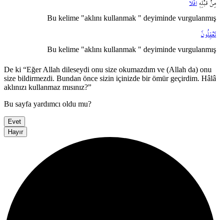
مِنْ
قَبْلِه۪ۜ
اَفَلَا
Bu kelime "aklını kullanmak " deyiminde vurgulanmış
تَعْقِلُونَ
Bu kelime "aklını kullanmak " deyiminde vurgulanmış
De ki “Eğer Allah dileseydi onu size okumazdım ve (Allah da) onu
size bildirmezdi. Bundan önce sizin içinizde bir ömür geçirdim. Hâlâ
aklınızı kullanmaz mısınız?”
Bu sayfa yardımcı oldu mu?
Evet
Hayır