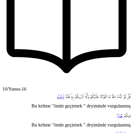
10/Yunus-16
قُلْ
لَوْ
شَٓاءَ
اللّٰهُ
مَا
تَلَوْتُهُ
عَلَيْكُمْ
وَلَٓا
اَدْرٰيكُمْ
بِه۪ۘ
فَقَدْ
لَبِثْتُ
Bu kelime "ömür geçirmek " deyiminde vurgulanmış
ف۪يكُمْ
عُمُراً
Bu kelime "ömür geçirmek " deyiminde vurgulanmış