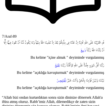
7/Araf-89
قَدِ
افْتَرَيْنَا
عَلَى
اللّٰهِ
كَذِباً
اِنْ
عُدْنَا
ف۪ي
مِلَّتِكُمْ
بَعْدَ
اِذْ
نَجّٰينَا
اللّٰهُ
مِنْهَاۜ
وَمَا
يَكُونُ
لَـنَٓا
اَنْ
نَعُودَ
ف۪يهَٓا
اِلَّٓا
اَنْ
يَشَٓاءَ
اللّٰهُ
رَبُّنَاۜ
وَسِعَ
Bu kelime "içine almak " deyiminde vurgulanmış
رَبُّنَا
كُلَّ
شَيْءٍ
عِلْماًۜ
عَلَى
اللّٰهِ
تَوَكَّلْنَاۜ
رَبَّـنَا
افْتَحْ
Bu kelime "açıklığa kavuşturmak" deyiminde vurgulanmış
بَيْنَنَا
وَبَيْنَ
قَوْمِنَا
بِالْحَقِّ
وَاَنْتَ
خَيْرُ
الْفَاتِح۪ينَ
Bu kelime "açıklığa kavuşturmak" deyiminde vurgulanmış
“Allah bizi ondan kurtardıktan sonra sizin dininize dönersek Allah'a
iftira atmış oluruz. Rabb’imiz Allah, dilemedikçe de zaten sizin
dininize dönmemiz söz konusu olamaz. Rabb’imizin ilmi her şeyi