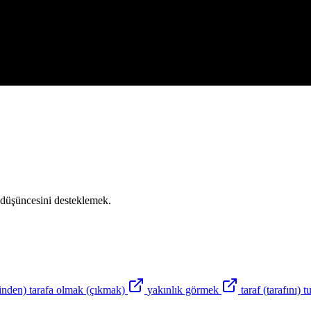
 düşüncesini desteklemek.
rinden) tarafa olmak (çıkmak)
yakınlık görmek
taraf (tarafını) 