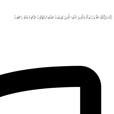
اِنَّمَا
وَلِيُّكُمُ
اللّٰهُ
وَرَسُولُهُ
وَالَّذ۪ينَ
اٰمَنُوا
الَّذ۪ينَ
يُق۪يمُونَ
الصَّلٰوةَ
وَيُؤْتُونَ
الزَّكٰوةَ
وَهُمْ
رَاكِعُونَ