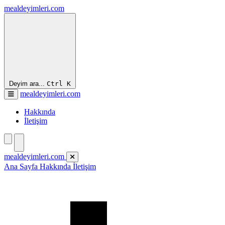
mealdeyimleri.com
Deyim ara...
Ctrl
K
mealdeyimleri.com
Hakkında
İletişim
mealdeyimleri.com
Ana Sayfa
Hakkında
İletişim