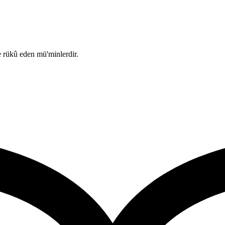
e rükû eden mü'minlerdir.