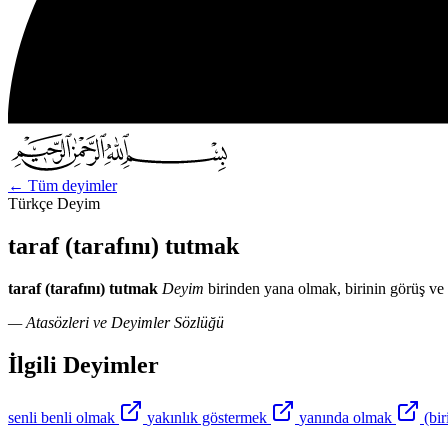
←
Tüm deyimler
Türkçe Deyim
taraf (tarafını) tutmak
taraf (tarafını) tutmak
Deyim
birinden yana olmak, birinin görüş ve
— Atasözleri ve Deyimler Sözlüğü
İlgili Deyimler
senli benli olmak
yakınlık göstermek
yanında olmak
(bi