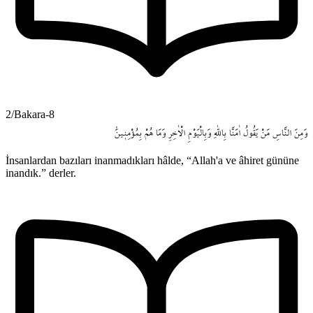
2/Bakara-8
وَمِنَ
النَّاسِ
مَنْ
يَقُولُ
اٰمَنَّا
بِاللّٰهِ
وَبِالْيَوْمِ
الْاٰخِرِ
وَمَا
هُمْ
بِمُؤْمِن۪ينَۢ
İnsanlardan bazıları inanmadıkları hâlde, “Allah'a ve âhiret gününe
inandık.” derler.