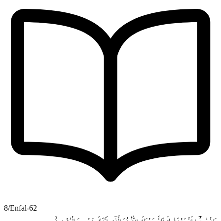
8/Enfal-62
وَاِنْ
يُر۪يدُٓوا
اَنْ
يَخْدَعُوكَ
فَاِنَّ
حَسْبَكَ
اللّٰهُۜ
هُوَ
الَّـذ۪ٓي
اَيَّدَكَ
بِنَصْرِه۪
وَبِالْمُؤْمِن۪ينَۙ