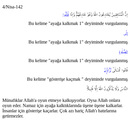
4/Nisa-142
اِنَّ
الْمُنَافِق۪ينَ
يُخَادِعُونَ
اللّٰهَ
وَهُوَ
خَادِعُهُمْۚ
وَاِذَا
قَامُٓوا
Bu kelime "ayağa kalkmak 1" deyiminde vurgulanmış
اِلَى
Bu kelime "ayağa kalkmak 1" deyiminde vurgulanmış
الصَّلٰوةِ
Bu kelime "ayağa kalkmak 1" deyiminde vurgulanmış
قَامُوا
كُسَالٰىۙ
يُرَٓاؤُ۫نَ
Bu kelime "gösterişe kaçmak " deyiminde vurgulanmış
النَّاسَ
وَلَا
يَذْكُرُونَ
اللّٰهَ
اِلَّا
قَل۪يلاًۘ
Münafıklar Allah'a oyun etmeye kalkışıyorlar. Oysa Allah onlara
oyun eder. Namaz için ayağa kalktıklarında üşene üşene kalkarlar.
İnsanlar için gösterişe kaçarlar. Çok azı hariç Allah'ı hatırlarına
getirmezler.