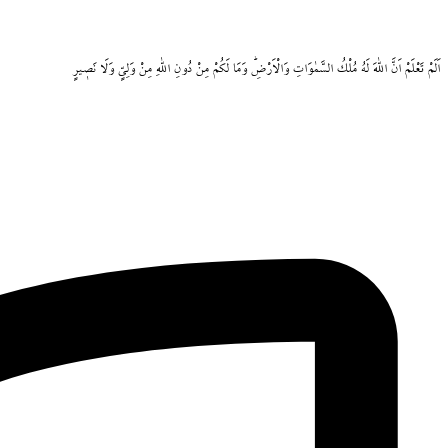
اَلَمْ
تَعْلَمْ
اَنَّ
اللّٰهَ
لَهُ
مُلْكُ
السَّمٰوَاتِ
وَالْاَرْضِۜ
وَمَا
لَكُمْ
مِنْ
دُونِ
اللّٰهِ
مِنْ
وَلِيٍّ
وَلَا
نَص۪يرٍ