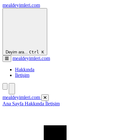
mealdeyimleri.com
Deyim ara...
Ctrl
K
mealdeyimleri.com
Hakkında
İletişim
mealdeyimleri.com
Ana Sayfa
Hakkında
İletişim