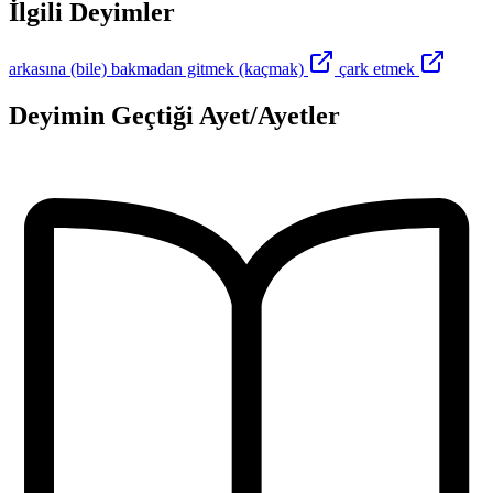
İlgili Deyimler
arkasına (bile) bakmadan gitmek (kaçmak)
çark etmek
Deyimin Geçtiği Ayet/Ayetler