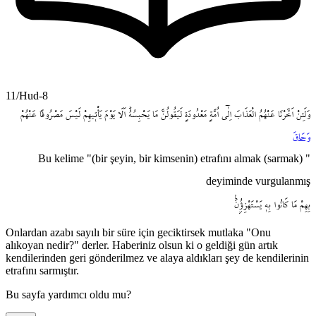
11/Hud-8
وَلَئِنْ
اَخَّرْنَا
عَنْهُمُ
الْعَذَابَ
اِلٰٓى
اُمَّةٍ
مَعْدُودَةٍ
لَيَقُولُنَّ
مَا
يَحْبِسُهُۜ
اَلَا
يَوْمَ
يَأْت۪يهِمْ
لَيْسَ
مَصْرُوفاً
عَنْهُمْ
وَحَاقَ
Bu kelime "(bir şeyin, bir kimsenin) etrafını almak (sarmak) "
deyiminde vurgulanmış
بِهِمْ
مَا
كَانُوا
بِه۪
يَسْتَهْزِؤُ۫نَ۟
Onlardan azabı sayılı bir süre için geciktirsek mutlaka "Onu
alıkoyan nedir?" derler. Haberiniz olsun ki o geldiği gün artık
kendilerinden geri gönderilmez ve alaya aldıkları şey de kendilerinin
etrafını sarmıştır.
Bu sayfa yardımcı oldu mu?