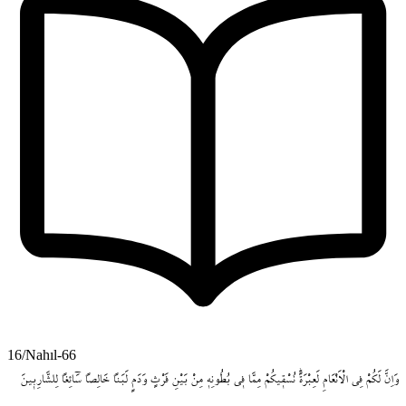
16/Nahıl-66
وَاِنَّ
لَكُمْ
فِي
الْاَنْعَامِ
لَعِبْرَةًۜ
نُسْق۪يكُمْ
مِمَّا
ف۪ي
بُطُونِه۪
مِنْ
بَيْنِ
فَرْثٍ
وَدَمٍ
لَبَناً
خَالِصاً
سَٓائِغاً
لِلشَّارِب۪ينَ