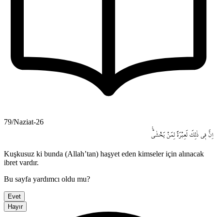
79/Naziat-26
اِنَّ
ف۪ي
ذٰلِكَ
لَعِبْرَةً
لِمَنْ
يَخْشٰىۜ۟
Kuşkusuz ki bunda (Allah’tan) haşyet eden kimseler için alınacak
ibret vardır.
Bu sayfa yardımcı oldu mu?
Evet
Hayır