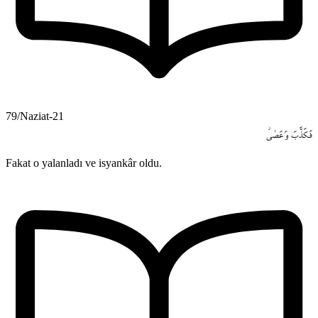
79/Naziat-21
فَـكَذَّبَ
وَعَصٰىۘ
Fakat o yalanladı ve isyankâr oldu.