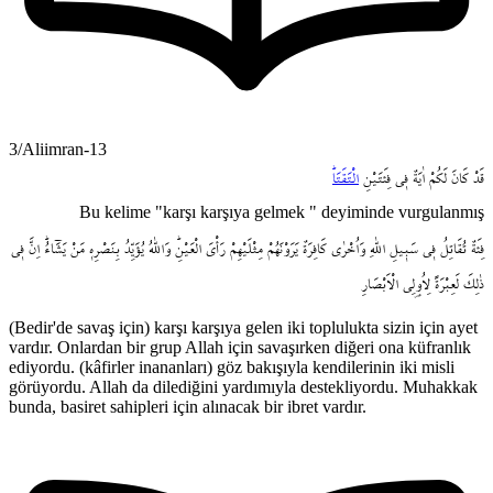
3/Aliimran-13
قَدْ
كَانَ
لَكُمْ
اٰيَةٌ
ف۪ي
فِئَتَيْنِ
الْتَقَتَاۜ
Bu kelime "karşı karşıya gelmek " deyiminde vurgulanmış
فِئَةٌ
تُقَاتِلُ
ف۪ي
سَب۪يلِ
اللّٰهِ
وَاُخْرٰى
كَافِرَةٌ
يَرَوْنَهُمْ
مِثْلَيْهِمْ
رَأْيَ
الْعَيْنِۜ
وَاللّٰهُ
يُؤَيِّدُ
بِنَصْرِه۪
مَنْ
يَشَٓاءُۜ
اِنَّ
ف۪ي
ذٰلِكَ
لَعِبْرَةً
لِاُو۬لِي
الْاَبْصَارِ
(Bedir'de savaş için) karşı karşıya gelen iki toplulukta sizin için ayet
vardır. Onlardan bir grup Allah için savaşırken diğeri ona küfranlık
ediyordu. (kâfirler inananları) göz bakışıyla kendilerinin iki misli
görüyordu. Allah da dilediğini yardımıyla destekliyordu. Muhakkak
bunda, basiret sahipleri için alınacak bir ibret vardır.