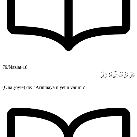
79/Naziat-18
فَقُلْ
هَلْ
لَكَ
اِلٰٓى
اَنْ
تَزَكّٰىۙ
(Ona şöyle) de: "Arınmaya niyetin var mı?