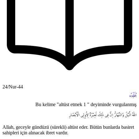
24/Nur-44
يُقَلِّبُ
Bu kelime "altüst etmek 1 " deyiminde vurgulanmış
اللّٰهُ
الَّيْلَ
وَالنَّهَارَۜ
اِنَّ
ف۪ي
ذٰلِكَ
لَعِبْرَةً
لِاُو۬لِي
الْاَبْصَارِ
Allah, geceyle gündüzü (sürekli) altüst eder. Bütün bunlarda basiret
sahipleri için alınacak ibret vardır.