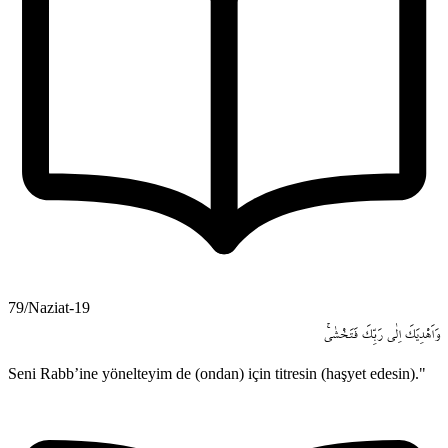
79/Naziat-19
وَاَهْدِيَكَ
اِلٰى
رَبِّكَ
فَتَخْشٰىۚ
Seni Rabb’ine yönelteyim de (ondan) için titresin (haşyet edesin)."