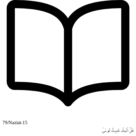
79/Naziat-15
هَلْ
اَتٰيكَ
حَد۪يثُ
مُوسٰىۢ