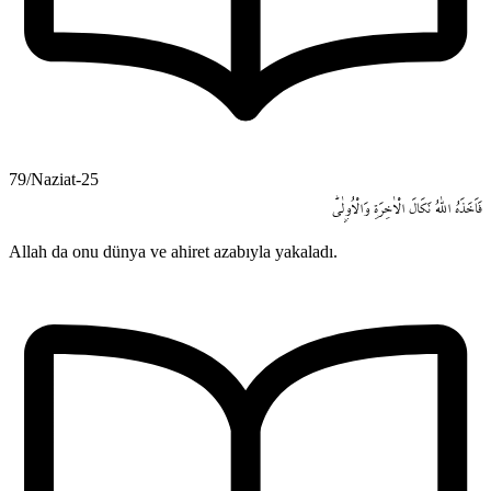
79/Naziat-25
فَاَخَذَهُ
اللّٰهُ
نَكَالَ
الْاٰخِرَةِ
وَالْاُو۫لٰىۜ
Allah da onu dünya ve ahiret azabıyla yakaladı.