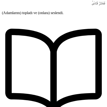
فَحَشَرَ
فَنَادٰىۘ
(Adamlarını) topladı ve (onlara) seslendi.