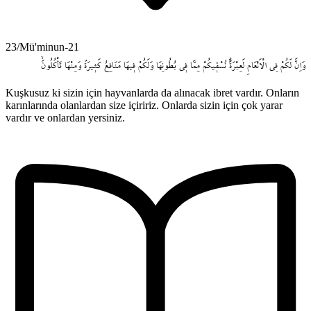
23/Mü'minun-21
وَاِنَّ
لَكُمْ
فِي
الْاَنْعَامِ
لَعِبْرَةًۜ
نُسْق۪يكُمْ
مِمَّا
ف۪ي
بُطُونِهَا
وَلَكُمْ
ف۪يهَا
مَنَافِعُ
كَث۪يرَةٌ
وَمِنْهَا
تَأْكُلُونَۙ
Kuşkusuz ki sizin için hayvanlarda da alınacak ibret vardır. Onların
karınlarında olanlardan size içiririz. Onlarda sizin için çok yarar
vardır ve onlardan yersiniz.