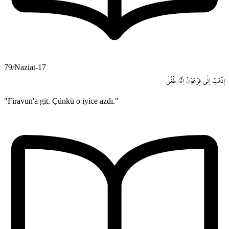
79/Naziat-17
اِذْهَبْ
اِلٰى
فِرْعَوْنَ
اِنَّهُ
طَغٰىۘ
"Firavun'a git. Çünkü o iyice azdı."