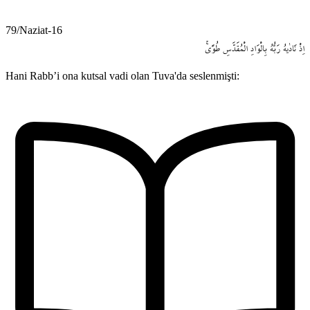
79/Naziat-16
اِذْ
نَادٰيهُ
رَبُّهُ
بِالْوَادِ
الْمُقَدَّسِ
طُوًىۚ
Hani Rabb’i ona kutsal vadi olan Tuva'da seslenmişti: