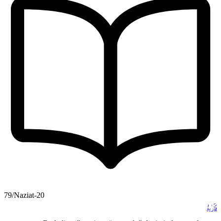
79/Naziat-20
فَاَرٰيهُ