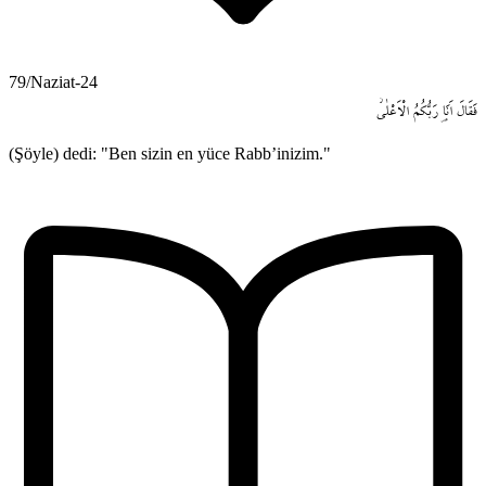
79/Naziat-24
فَقَالَ
اَنَا۬
رَبُّكُمُ
الْاَعْلٰىۘ
(Şöyle) dedi: "Ben sizin en yüce Rabb’inizim."