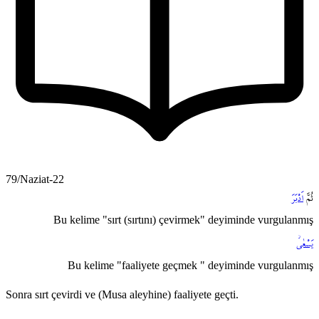
79/Naziat-22
ثُمَّ
اَدْبَرَ
Bu kelime "sırt (sırtını) çevirmek" deyiminde vurgulanmış
يَسْعٰىۘ
Bu kelime "faaliyete geçmek " deyiminde vurgulanmış
Sonra sırt çevirdi ve (Musa aleyhine) faaliyete geçti.