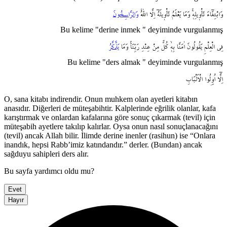
وَابْتِغَٓاءَ
تَأْو۪يلِه۪ۚ
وَمَا
يَعْلَمُ
تَأْو۪يلَهُٓ
اِلَّا
اللّٰهُۢ
وَالرَّاسِخُونَ
Bu kelime "derine inmek " deyiminde vurgulanmış
فِي
الْعِلْمِ
يَقُولُونَ
اٰمَنَّا
بِه۪ۙ
كُلٌّ
مِنْ
عِنْدِ
رَبِّنَاۚ
وَمَا
يَذَّكَّرُ
Bu kelime "ders almak " deyiminde vurgulanmış
اِلَّٓا
اُو۬لُوا
الْاَلْبَابِ
O, sana kitabı indirendir. Onun muhkem olan ayetleri kitabın
anasıdır. Diğerleri de müteşabihtir. Kalplerinde eğrilik olanlar, kafa
karıştırmak ve onlardan kafalarına göre sonuç çıkarmak (tevil) için
müteşabih ayetlere takılıp kalırlar. Oysa onun nasıl sonuçlanacağını
(tevil) ancak Allah bilir. İlimde derine inenler (rasihun) ise “Onlara
inandık, hepsi Rabb’imiz katındandır.” derler. (Bundan) ancak
sağduyu sahipleri ders alır.
Bu sayfa yardımcı oldu mu?
Evet
Hayır