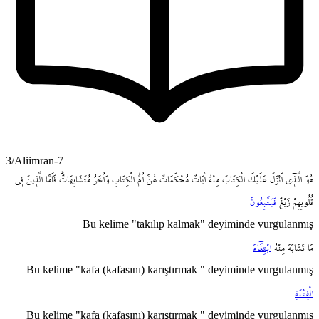
3/Aliimran-7
هُوَ
الَّـذ۪ٓي
اَنْزَلَ
عَلَيْكَ
الْكِتَابَ
مِنْهُ
اٰيَاتٌ
مُحْكَمَاتٌ
هُنَّ
اُمُّ
الْكِتَابِ
وَاُخَرُ
مُتَشَابِهَاتٌۜ
فَاَمَّا
الَّذ۪ينَ
ف۪ي
قُلُوبِهِمْ
زَيْغٌ
فَيَتَّبِعُونَ
Bu kelime "takılıp kalmak" deyiminde vurgulanmış
مَا
تَشَابَهَ
مِنْهُ
ابْتِغَٓاءَ
Bu kelime "kafa (kafasını) karıştırmak " deyiminde vurgulanmış
الْفِتْنَةِ
Bu kelime "kafa (kafasını) karıştırmak " deyiminde vurgulanmış