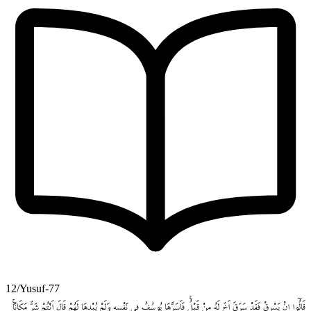
12/Yusuf-77
قَالُٓوا
اِنْ
يَسْرِقْ
فَقَدْ
سَرَقَ
اَخٌ
لَهُ
مِنْ
قَبْلُۚ
فَاَسَرَّهَا
يُوسُفُ
ف۪ي
نَفْسِه۪
وَلَمْ
يُبْدِهَا
لَهُمْ
قَالَ
اَنْتُمْ
شَرٌّ
مَكَاناًۚ