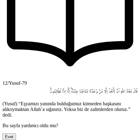
12/Yusuf-79
قَالَ
مَعَاذَ
اللّٰهِ
اَنْ
نَأْخُذَ
اِلَّا
مَنْ
وَجَدْنَا
مَتَاعَنَا
عِنْدَهُٓۙ
اِنَّٓا
اِذاً
لَظَالِمُونَ۟
(Yusuf) “Eşyamızı yanında bulduğumuz kimseden başkasını
alıkoymaktan Allah’a sığınırız. Yoksa biz de zalimlerden oluruz.”
dedi.
Bu sayfa yardımcı oldu mu?
Evet