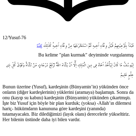
12/Yusuf-76
فَبَدَاَ
بِاَوْعِيَتِهِمْ
قَبْلَ
وِعَٓاءِ
اَخ۪يهِ
ثُمَّ
اسْتَخْرَجَهَا
مِنْ
وِعَٓاءِ
اَخ۪يهِۜ
كَذٰلِكَ
كِدْنَا
Bu kelime "plan kurmak" deyiminde vurgulanmış
لِيُوسُفَۜ
مَا
كَانَ
لِيَأْخُذَ
اَخَاهُ
ف۪ي
د۪ينِ
الْمَلِكِ
اِلَّٓا
اَنْ
يَشَٓاءَ
اللّٰهُۜ
نَرْفَعُ
دَرَجَاتٍ
مَنْ
نَشَٓاءُۜ
وَفَوْقَ
كُلِّ
ذ۪ي
عِلْمٍ
عَل۪يمٌ
Bunun üzerine (Yusuf), kardeşinin (Bünyamin’in) yükünden önce
onların (diğer kardeşlerinin) yüklerini (aramaya) başlamıştı. Sonra da
onu (kayıp su kabını) kardeşinin (Bünyamin) yükünden çıkartmıştı.
İşte biz Yusuf için böyle bir plan kurduk; (yoksa) -Allah’ın dilemesi
hariç- hükümdarın kanununa göre kardeşini (yanında)
tutamayacaktı. Biz dilediğimizi (layık olanı) derecelerle yükseltiriz.
Her bilenin üstünde daha iyi bilen vardır.