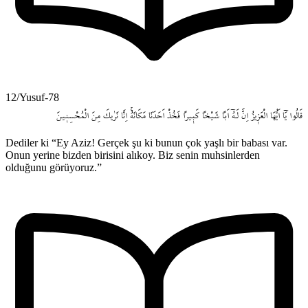
12/Yusuf-78
قَالُوا
يَٓا
اَيُّهَا
الْعَز۪يزُ
اِنَّ
لَـهُٓ
اَباً
شَيْخاً
كَب۪يراً
فَخُذْ
اَحَدَنَا
مَكَانَهُۚ
اِنَّا
نَرٰيكَ
مِنَ
الْمُحْسِن۪ينَ
Dediler ki “Ey Aziz! Gerçek şu ki bunun çok yaşlı bir babası var.
Onun yerine bizden birisini alıkoy. Biz senin muhsinlerden
olduğunu görüyoruz.”