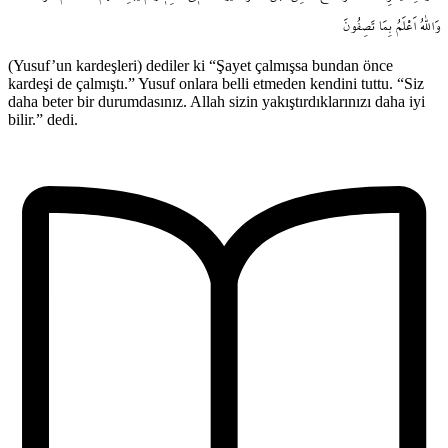
وَاللّٰهُ
اَعْلَمُ
بِمَا
تَصِفُونَ
(Yusuf’un kardeşleri) dediler ki “Şayet çalmışsa bundan önce
kardeşi de çalmıştı.” Yusuf onlara belli etmeden kendini tuttu. “Siz
daha beter bir durumdasınız. Allah sizin yakıştırdıklarınızı daha iyi
bilir.” dedi.