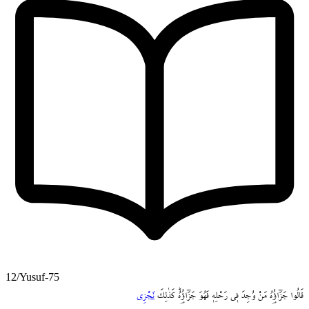
12/Yusuf-75
قَالُوا
جَزَٓاؤُ۬هُ
مَنْ
وُجِدَ
ف۪ي
رَحْلِه۪
فَهُوَ
جَزَٓاؤُ۬هُۜ
كَذٰلِكَ
نَجْزِي