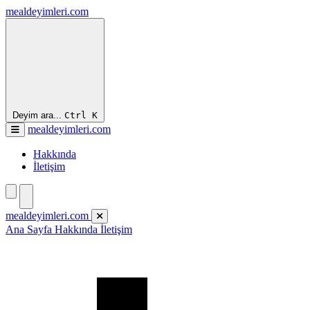
mealdeyimleri.com
Deyim ara...
Ctrl
K
mealdeyimleri.com
Hakkında
İletişim
mealdeyimleri.com
Ana Sayfa
Hakkında
İletişim