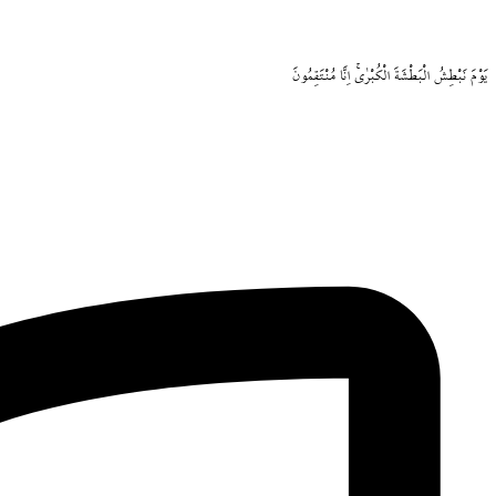
يَوْمَ
نَبْطِشُ
الْبَطْشَةَ
الْكُبْرٰىۚ
اِنَّا
مُنْتَقِمُونَ