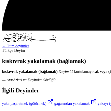
←
Tüm deyimler
Türkçe Deyim
kıskıvrak yakalamak (bağlamak)
kıskıvrak yakalamak (bağlamak)
Deyim
1) kurtulamayacak veya çö
— Atasözleri ve Deyimler Sözlüğü
İlgili Deyimler
yaka paça etmek (götürmek)
gagasından yakalamak
yakayı (