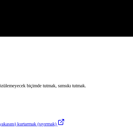
zülemeyecek biçimde tutmak, sımsıkı tutmak.
yakasını) kurtarmak (sıyırmak)