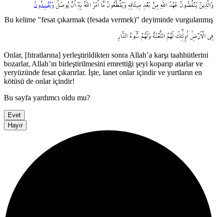
وَالَّذ۪ينَ
يَنْقُضُونَ
عَهْدَ
اللّٰهِ
مِنْ
بَعْدِ
م۪يثَاقِه۪
وَيَقْطَعُونَ
مَٓا
اَمَرَ
اللّٰهُ
بِه۪ٓ
اَنْ
يُوصَلَ
وَيُفْسِدُونَ
Bu kelime "fesat çıkarmak (fesada vermek)" deyiminde vurgulanmış
فِي
الْاَرْضِۙ
اُو۬لٰٓئِكَ
لَهُمُ
اللَّعْنَةُ
وَلَهُمْ
سُٓوءُ
الدَّارِ
Onlar, [fıtratlarına] yerleştirildikten sonra Allah’a karşı taahhütlerini
bozarlar, Allah’ın birleştirilmesini emrettiği şeyi koparıp atarlar ve
yeryüzünde fesat çıkarırlar. İşte, lanet onlar içindir ve yurtların en
kötüsü de onlar içindir!
Bu sayfa yardımcı oldu mu?
Evet
Hayır