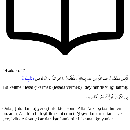
2/Bakara-27
اَلَّذ۪ينَ
يَنْقُضُونَ
عَهْدَ
اللّٰهِ
مِنْ
بَعْدِ
م۪يثَاقِه۪ۖ
وَيَقْطَعُونَ
مَٓا
اَمَرَ
اللّٰهُ
بِه۪ٓ
اَنْ
يُوصَلَ
وَيُفْسِدُونَ
Bu kelime "fesat çıkarmak (fesada vermek)" deyiminde vurgulanmış
فِي
الْاَرْضِۜ
اُو۬لٰٓئِكَ
هُمُ
الْخَاسِرُونَ
Onlar, [fıtratlarına] yerleştirildikten sonra Allah’a karşı taahhütlerini
bozarlar, Allah’ın birleştirilmesini emrettiği şeyi koparıp atarlar ve
yeryüzünde fesat çıkarırlar. İşte bunlardır hüsrana uğrayanlar.