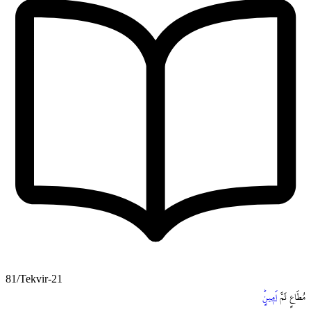
81/Tekvir-21
مُطَاعٍ
ثَمَّ
اَم۪ينٍۜ