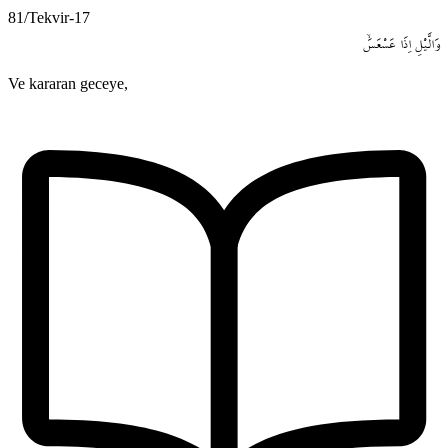
81/Tekvir-17
وَالَّيْلِ
اِذَا
عَسْعَسَۙ
Ve kararan geceye,