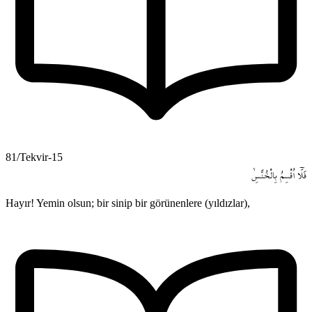
81/Tekvir-15
فَلَٓا
اُقْسِمُ
بِالْخُنَّسِۙ
Hayır! Yemin olsun; bir sinip bir görünenlere (yıldızlar),