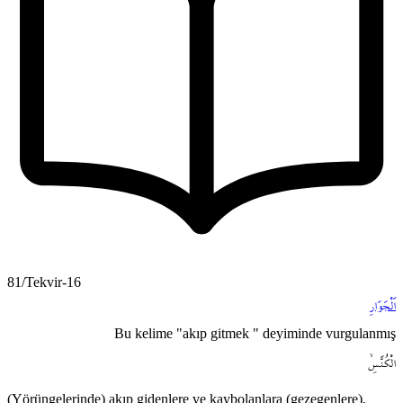
81/Tekvir-16
اَلْجَوَارِ
Bu kelime "akıp gitmek " deyiminde vurgulanmış
الْكُنَّسِۙ
(Yörüngelerinde) akıp gidenlere ve kaybolanlara (gezegenlere),