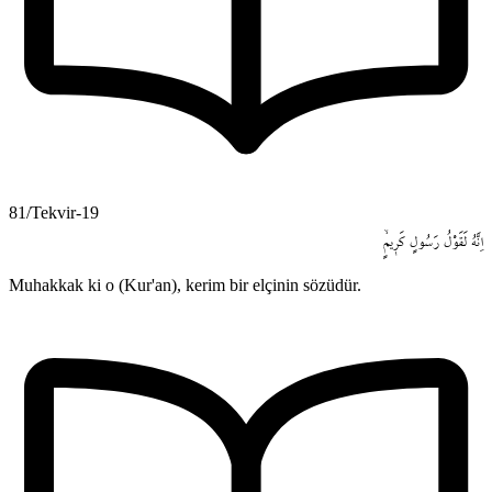
81/Tekvir-19
اِنَّهُ
لَقَوْلُ
رَسُولٍ
كَر۪يمٍۙ
Muhakkak ki o (Kur'an), kerim bir elçinin sözüdür.