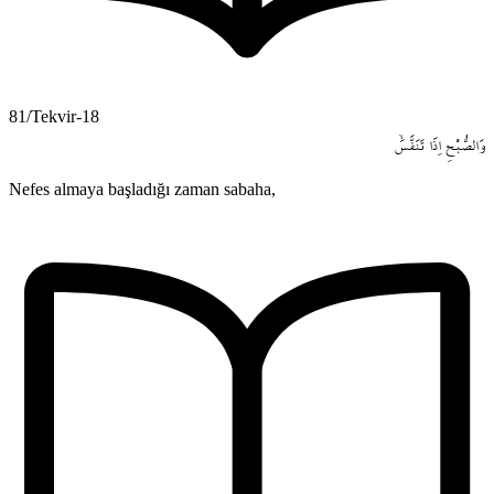
81/Tekvir-18
وَالصُّبْحِ
اِذَا
تَنَفَّسَۙ
Nefes almaya başladığı zaman sabaha,