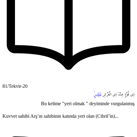
81/Tekvir-20
ذ۪ي
قُوَّةٍ
عِنْدَ
ذِي
الْعَرْشِ
مَك۪ينٍۙ
Bu kelime "yeri olmak " deyiminde vurgulanmış
Kuvvet sahibi Arş’ın sahibinin katında yeri olan (Cibril’in)...