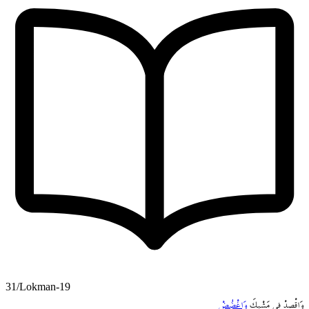
31/Lokman-19
وَاقْصِدْ
ف۪ي
مَشْيِكَ
وَاغْضُضْ