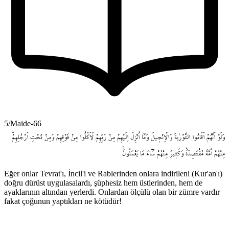
5/Maide-66
وَلَوْ
اَنَّهُمْ
اَقَامُوا
التَّوْرٰيةَ
وَالْاِنْج۪يلَ
وَمَٓا
اُنْزِلَ
اِلَيْهِمْ
مِنْ
رَبِّهِمْ
لَاَكَلُوا
مِنْ
فَوْقِهِمْ
وَمِنْ
تَحْتِ
اَرْجُلِهِمْۜ
مِنْهُمْ
اُمَّةٌ
مُقْتَصِدَةٌۜ
وَكَث۪يرٌ
مِنْهُمْ
سَٓاءَ
مَا
يَعْمَلُونَ۟
Eğer onlar Tevrat'ı, İncil'i ve Rablerinden onlara indirileni (Kur'an'ı)
doğru dürüst uygulasalardı, şüphesiz hem üstlerinden, hem de
ayaklarının altından yerlerdi. Onlardan ölçülü olan bir zümre vardır
fakat çoğunun yaptıkları ne kötüdür!