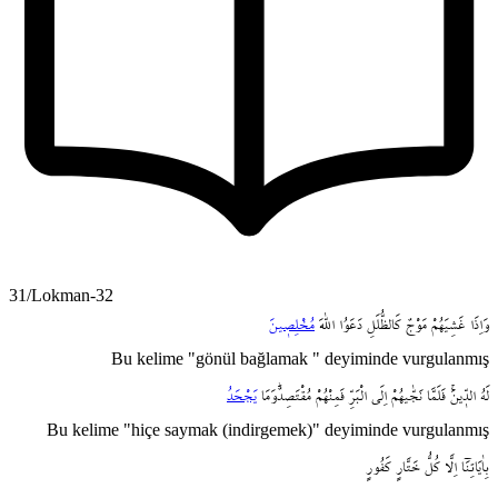
31/Lokman-32
وَاِذَا
غَشِيَهُمْ
مَوْجٌ
كَالظُّلَلِ
دَعَوُا
اللّٰهَ
مُخْلِص۪ينَ
Bu kelime "gönül bağlamak " deyiminde vurgulanmış
لَهُ
الدّ۪ينَۚ
فَلَمَّا
نَجّٰيهُمْ
اِلَى
الْبَرِّ
فَمِنْهُمْ
مُقْتَصِدٌۜوَمَا
يَجْحَدُ
Bu kelime "hiçe saymak (indirgemek)" deyiminde vurgulanmış
بِاٰيَاتِنَٓا
اِلَّا
كُلُّ
خَتَّارٍ
كَفُورٍ