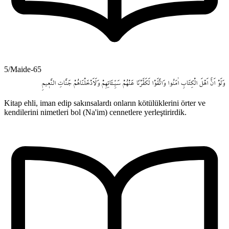
5/Maide-65
وَلَوْ
اَنَّ
اَهْلَ
الْكِتَابِ
اٰمَنُوا
وَاتَّقَوْا
لَكَفَّرْنَا
عَنْهُمْ
سَيِّـَٔاتِهِمْ
وَلَاَدْخَلْنَاهُمْ
جَنَّاتِ
النَّع۪يمِ
Kitap ehli, iman edip sakınsalardı onların kötülüklerini örter ve
kendilerini nimetleri bol (Na'im) cennetlere yerleştirirdik.