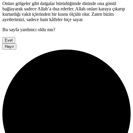
Onları gölgeler gibi dalgalar bürüdüğünde dininde ona gönül
bağlayarak sadece Allah’a dua ederler. Allah onları karaya çıkarıp
kurtardığı vakit içlerinden bir kısmı ölçülü olur. Zaten bizim
ayetlerimizi, sadece hain kâfirler hiçe sayar.
Bu sayfa yardımcı oldu mu?
Evet
Hayır